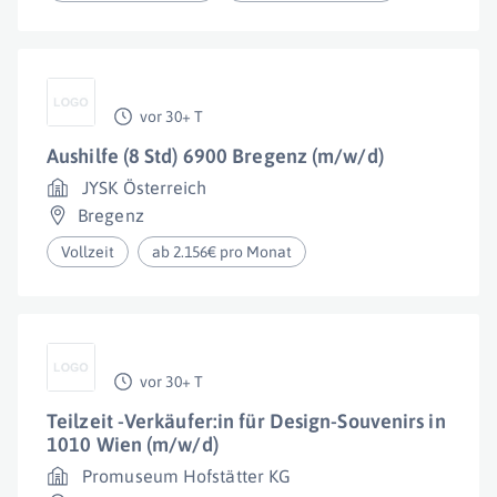
vor 30+ T
Aushilfe (8 Std) 6900 Bregenz (m/w/d)
JYSK Österreich
Bregenz
Vollzeit
ab 2.156€ pro Monat
vor 30+ T
Teilzeit -Verkäufer:in für Design-Souvenirs in
1010 Wien (m/w/d)
Promuseum Hofstätter KG