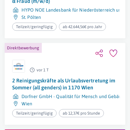
& Fraud (m/w/d)
HYPO NOE Landesbank für Niederösterreich und W
St. Pölten
Teilzeit/geringfügig
ab 42.644,56€ pro Jahr
Direktbewerbung
vor 1 T
2 Reinigungskräfte als Urlaubsvertretung im
Sommer (all genders) in 1170 Wien
Dorfner GmbH - Qualität für Mensch und Gebäude
Wien
Teilzeit/geringfügig
ab 12,37€ pro Stunde