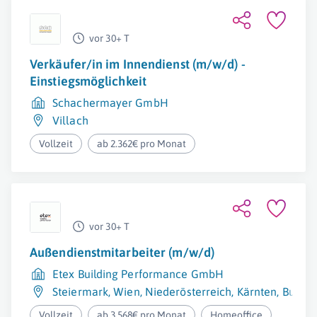
vor 30+ T
Verkäufer/in im Innendienst (m/w/d) -
Einstiegsmöglichkeit
Schachermayer GmbH
Villach
Vollzeit
ab 2.362€ pro Monat
vor 30+ T
Außendienstmitarbeiter (m/w/d)
Etex Building Performance GmbH
Steiermark
,
Wien
,
Niederösterreich
,
Kärnten
,
Burge
Vollzeit
ab 3.568€ pro Monat
Homeoffice