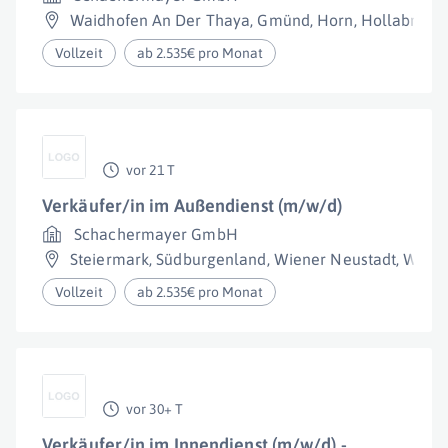
Waidhofen An Der Thaya
,
Gmünd
,
Horn
,
Hollabrunn
Vollzeit
ab 2.535€ pro Monat
vor 21 T
Verkäufer/in im Außendienst (m/w/d)
Schachermayer GmbH
Steiermark
,
Südburgenland
,
Wiener Neustadt
,
Wien
Vollzeit
ab 2.535€ pro Monat
vor 30+ T
Verkäufer/in im Innendienst (m/w/d) -