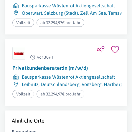
Bausparkasse Wüstenrot Aktiengesellschaft
Oberwart
,
Salzburg (Stadt)
,
Zell Am See
,
Tamsweg
,
Vollzeit
ab 32.294,97€ pro Jahr
vor 30+ T
Privatkundenberater:in (m/w/d)
Bausparkasse Wüstenrot Aktiengesellschaft
Leibnitz
,
Deutschlandsberg
,
Voitsberg
,
Hartberg
,
Fe
Vollzeit
ab 32.294,97€ pro Jahr
Ähnliche Orte
Burgenland