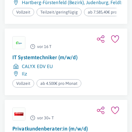
Hartberg-Fürstenfeld (Bezirk)
,
Judenburg
,
Feldbach
Vollzeit
Teilzeit/geringfügig
ab 7.585,40€ pro Monat
vor 16 T
IT Systemtechniker (m/w/d)
CALYX EDV EU
Ilz
Vollzeit
ab 4.500€ pro Monat
vor 30+ T
Privatkundenberater:in (m/w/d)