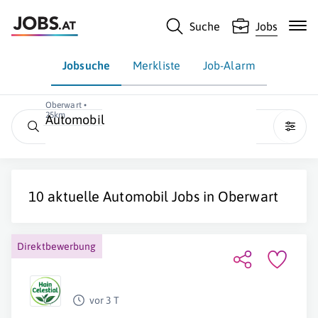
Suche
Jobs
Jobsuche
Merkliste
Job-Alarm
Oberwart •
25km
Automobil
10 aktuelle
Automobil
Jobs in
Oberwart
Direktbewerbung
vor 3 T