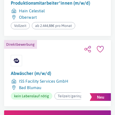
Produktionsmitarbeiter*innen (m/w/d)
Hain Celestial
Oberwart
Vollzeit
ab 2.444,88€ pro Monat
Direktbewerbung
Abwäscher (m/w/d)
ISS Facility Services GmbH
Bad Blumau
kein Lebenslauf nötig
Teilzeit/geringfügig
ab 2.026€