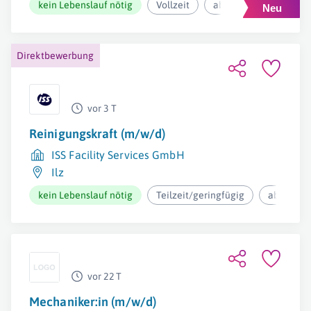
kein Lebenslauf nötig
Vollzeit
ab 2.929,50€ pro Mona
Direktbewerbung
vor 3 T
Reinigungskraft (m/w/d)
ISS Facility Services GmbH
Ilz
kein Lebenslauf nötig
Teilzeit/geringfügig
ab 12,73€
vor 22 T
Mechaniker:in (m/w/d)