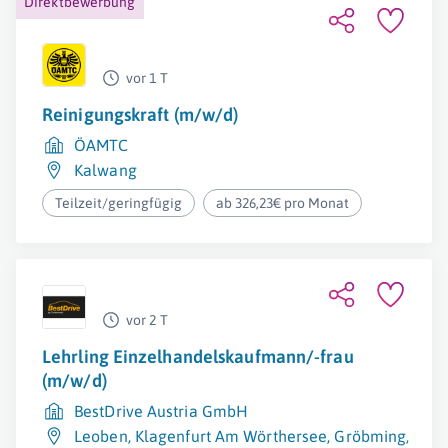
Direktbewerbung
vor 1 T
Reinigungskraft (m/w/d)
ÖAMTC
Kalwang
Teilzeit/geringfügig
ab 326,23€ pro Monat
vor 2 T
Lehrling Einzelhandelskaufmann/-frau
(m/w/d)
BestDrive Austria GmbH
Leoben
,
Klagenfurt Am Wörthersee
,
Gröbming
,
Graz