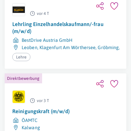
vor 4 T
Lehrling Einzelhandelskaufmann/-frau
(m/w/d)
BestDrive Austria GmbH
Leoben
,
Klagenfurt Am Wörthersee
,
Gröbming
,
Graz
Lehre
Direktbewerbung
vor 3 T
Reinigungskraft (m/w/d)
ÖAMTC
Kalwang