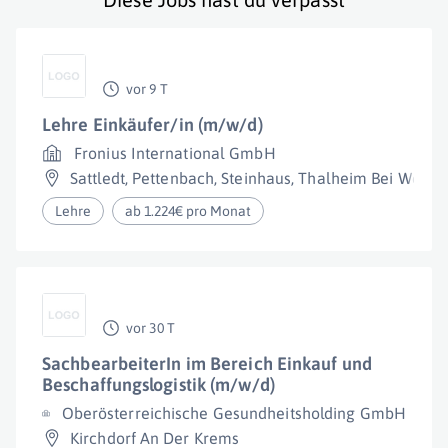
vor 9 T
Lehre Einkäufer/in (m/w/d)
Fronius International GmbH
Sattledt
,
Pettenbach
,
Steinhaus
,
Thalheim Bei Wels
,
Lehre
ab 1.224€ pro Monat
vor 30 T
SachbearbeiterIn im Bereich Einkauf und
Beschaffungslogistik (m/w/d)
Oberösterreichische Gesundheitsholding GmbH
Kirchdorf An Der Krems