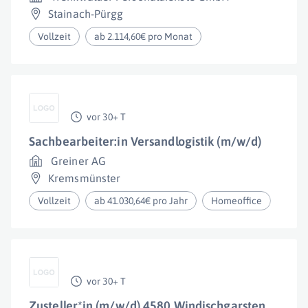
Stainach-Pürgg
Vollzeit
ab 2.114,60€ pro Monat
vor 30+ T
Sachbearbeiter:in Versandlogistik (m/w/d)
Greiner AG
Kremsmünster
Vollzeit
ab 41.030,64€ pro Jahr
Homeoffice
vor 30+ T
Zusteller*in (m/w/d) 4580 Windischgarsten