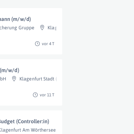
mann (m/w/d)
icherung Gruppe
Klagenfurt Am Wörthersee
vor 4 T
 (m/w/d)
mbH
Klagenfurt Stadt (Bezirk)
,
Wien
,
Graz
,
Linz
,
St. Pölten
,
vor 11 T
udget (Controller:in)
Klagenfurt Am Wörthersee