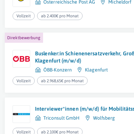
Österreichische Post AG
Micheldorf
Vollzeit
ab 2.400€ pro Monat
Direktbewerbung
Buslenker:in Schienenersatzverkehr, Gr
Klagenfurt (m/w/d)
ÖBB-Konzern
Klagenfurt
Vollzeit
ab 2.968,65€ pro Monat
Interviewer*innen (m/w/d) für Mobilitäts
Triconsult GmbH
Wolfsberg
Vollzeit
ab 2.100€ pro Monat