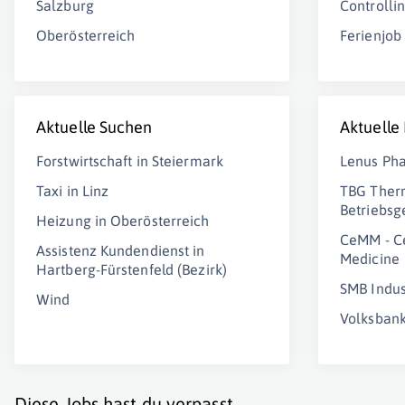
Salzburg
Controlli
Oberösterreich
Ferienjob
Aktuelle Suchen
Aktuelle
Forstwirtschaft in Steiermark
Lenus Ph
Taxi in Linz
TBG Ther
Betriebsg
Heizung in Oberösterreich
CeMM - Ce
Assistenz Kundendienst in
Medicine
Hartberg-Fürstenfeld (Bezirk)
SMB Indu
Wind
Volksbank
Diese Jobs hast du verpasst