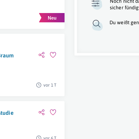
Noch nicht d
sicher fündig
Du weißt gen
oßraum
vor 1 T
studie
vor 6 T