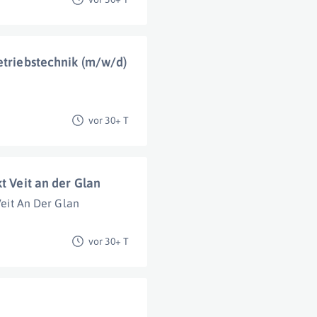
etriebstechnik (m/w/d)
vor 30+ T
t Veit an der Glan
Veit An Der Glan
vor 30+ T