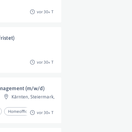
vor 30+ T
ristet)
vor 30+ T
management (m/w/d)
Kärnten
,
Steiermark
,
Wien
,
Voralberg
,
Niederösterreich
,
Homeoffice
vor 30+ T