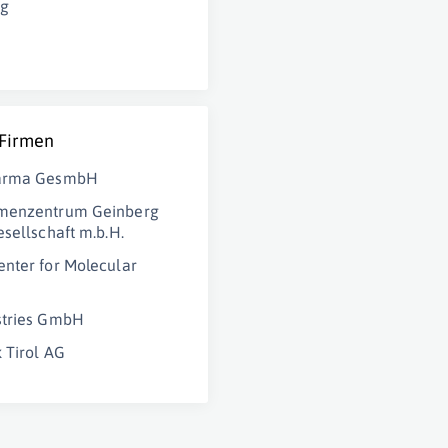
ng
 Firmen
arma GesmbH
menzentrum Geinberg
esellschaft m.b.H.
nter for Molecular
stries GmbH
 Tirol AG