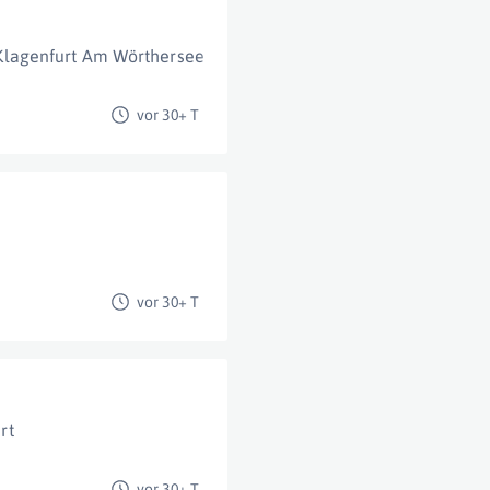
Klagenfurt Am Wörthersee
vor 30+ T
vor 30+ T
rt
vor 30+ T