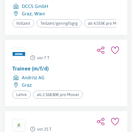
DCCS GmbH
Graz
,
Wien
Vollzeit
Teilzeit/geringfügig
ab 4.555€ pro Monat
vor 7 T
Trainee (m/f/d)
Andritz AG
Graz
Lehre
ab 2.568,80€ pro Monat
vor 25 T