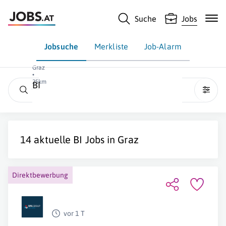
Suche
Jobs
Jobsuche
Merkliste
Job-Alarm
Graz
•
25km
BI
14 aktuelle
BI
Jobs in
Graz
Direktbewerbung
vor 1 T