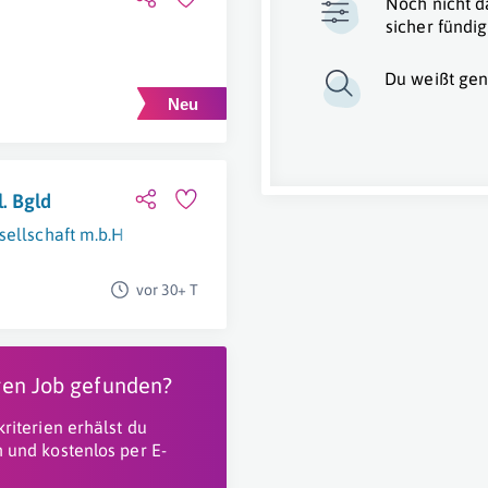
Noch nicht d
sicher fündig
Du weißt gen
. Bgld
ellschaft m.b.H.
Wien
,
Niederösterreich
,
Burgenland
vor 30+ T
igen Job gefunden?
riterien erhälst du
 und kostenlos per E-