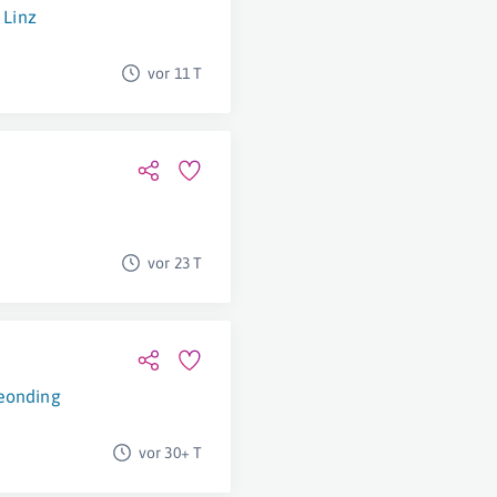
,
Linz
vor 11 T
vor 23 T
eonding
vor 30+ T