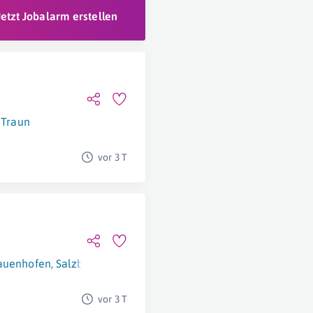
Jetzt Jobalarm erstellen
Traun
vor 3 T
auenhofen
,
Salzburg
vor 3 T