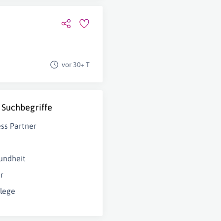
vor 30+ T
 Suchbegriffe
ss Partner
undheit
r
flege