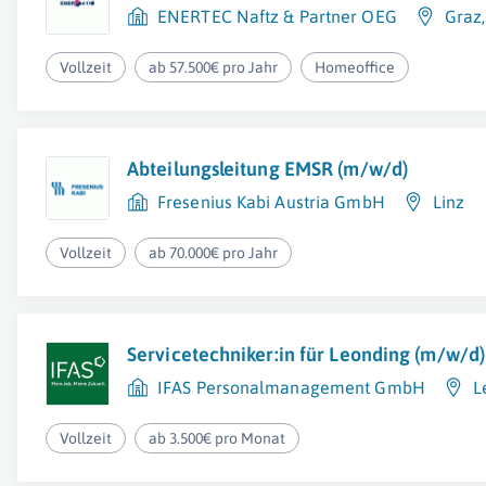
ENERTEC Naftz & Partner OEG
Graz
Vollzeit
ab 57.500€ pro Jahr
Homeoffice
Abteilungsleitung EMSR (m/w/d)
Fresenius Kabi Austria GmbH
Linz
Vollzeit
ab 70.000€ pro Jahr
Servicetechniker:in für Leonding (m/w/d)
IFAS Personalmanagement GmbH
L
Vollzeit
ab 3.500€ pro Monat