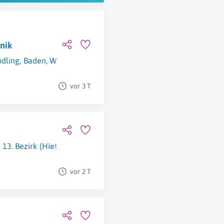
nik
dling
,
Baden
,
Wien
,
Eisenstadt
vor 3 T
13. Bezirk (Hietzing)
vor 2 T