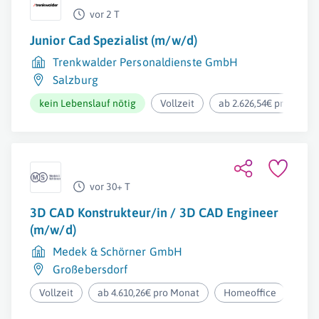
vor 2 T
Junior Cad Spezialist (m/w/d)
Trenkwalder Personaldienste GmbH
Salzburg
kein Lebenslauf nötig
Vollzeit
ab 2.626,54€ pro Mona
vor 30+ T
3D CAD Konstrukteur/in / 3D CAD Engineer
(m/w/d)
Medek & Schörner GmbH
Großebersdorf
Vollzeit
ab 4.610,26€ pro Monat
Homeoffice