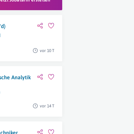
/d)
d
vor 10 T
sche Analytik
f
vor 14 T
chniker