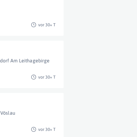
vor 30+ T
dorf Am Leithagebirge
vor 30+ T
 Vöslau
vor 30+ T