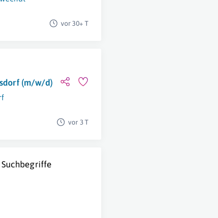
vor 30+ T
lsdorf (m/w/d)
rf
vor 3 T
 Suchbegriffe