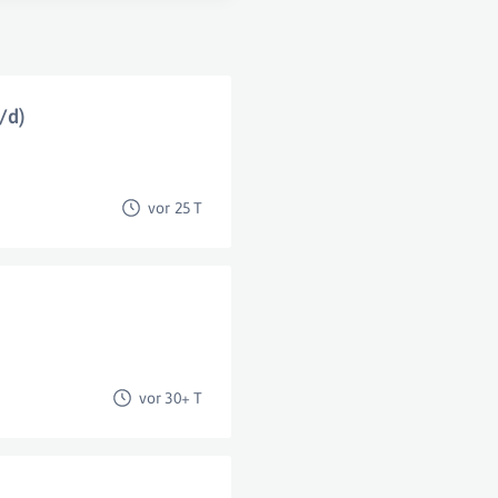
/d)
vor 25 T
vor 30+ T