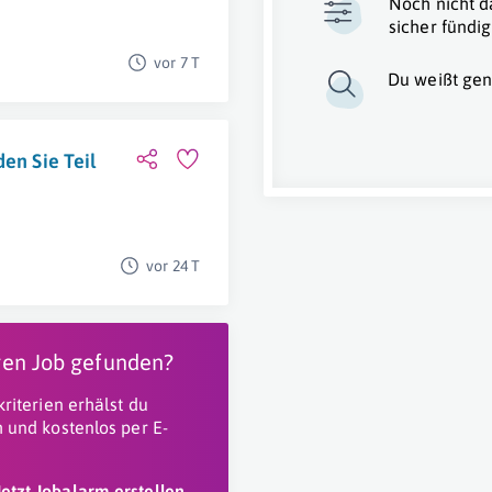
Noch nicht d
sicher fündig
vor 7 T
Du weißt gen
en Sie Teil
d
vor 24 T
igen Job gefunden?
riterien erhälst du
 und kostenlos per E-
Jetzt Jobalarm erstellen