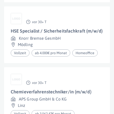
vor 30+ T
HSE Specialist / Sicherheitsfachkraft (m/w/d)
Knorr Bremse GesmbH
Mödling
Vollzeit
ab 4.000€ pro Monat
Homeoffice
vor 30+ T
Chemieverfahrenstechniker/in (m/w/d)
APS Group GmbH & Co KG
Linz
Vollzeit
ab 3.562,47€ pro Monat