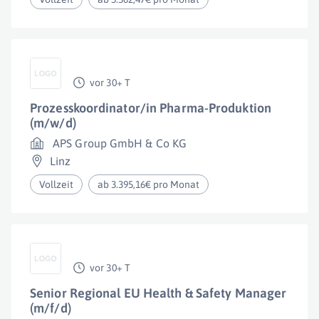
vor 30+ T
Prozesskoordinator/in Pharma-Produktion
(m/w/d)
APS Group GmbH & Co KG
Linz
Vollzeit
ab 3.395,16€ pro Monat
vor 30+ T
Senior Regional EU Health & Safety Manager
(m/f/d)