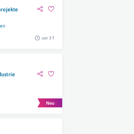
projekte
en
vor 3 T
dustrie