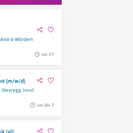
. Andrä-Wördern
vor 2 T
nst (m/w/d)
Steyregg
,
Innsbruck
,
1230 Wien
vor 30+ T
k (all