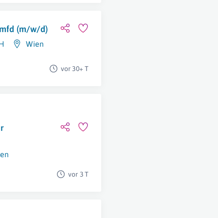
l mfd (m/w/d)
bH
Wien
vor 30+ T
r
en
vor 3 T