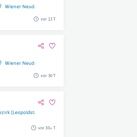
Wiener Neudorf
vor 13 T
Wiener Neudorf
vor 30 T
ezirk (Leopoldstadt)
vor 30+ T