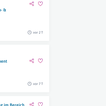
- &
vor 2 T
ment
vor 7 T
ng im Bereich