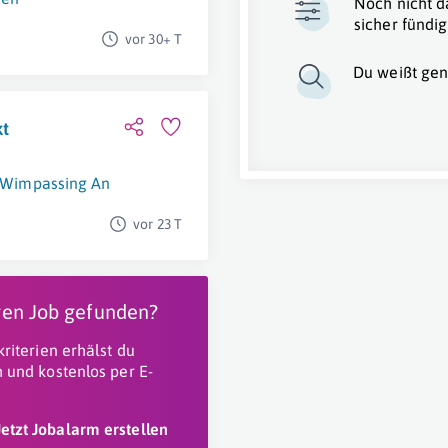
Noch nicht d
sicher fündig
vor 30+ T
Du weißt gen
kt
Wimpassing An Der Leitha
,
Niederösterreich
,
Burgenland
vor 23 T
igen Job gefunden?
riterien erhälst du
 und kostenlos per E-
Jetzt Jobalarm erstellen