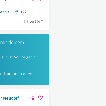
people
1220 Wien
vor 30+ T
 mit deinem
 suchst. Wir zeigen dir
nslauf hochladen
er Neudorf