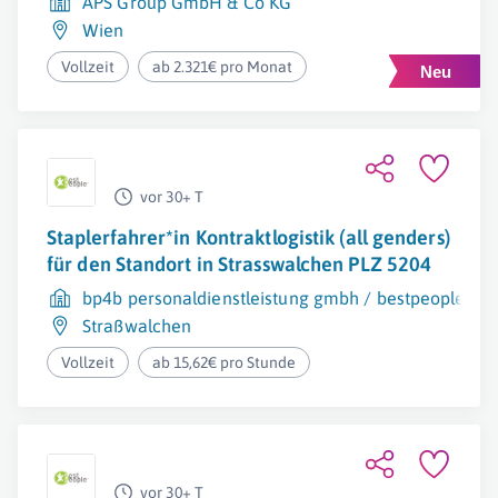
APS Group GmbH & Co KG
Wien
Vollzeit
ab 2.321€ pro Monat
vor 30+ T
Staplerfahrer*in Kontraktlogistik (all genders)
für den Standort in Strasswalchen PLZ 5204
bp4b personaldienstleistung gmbh / bestpeople
Straßwalchen
Vollzeit
ab 15,62€ pro Stunde
vor 30+ T