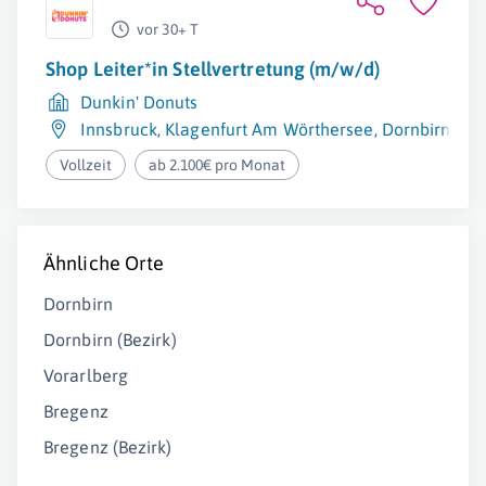
vor 30+ T
Shop Leiter*in Stellvertretung (m/w/d)
Dunkin' Donuts
Innsbruck
,
Klagenfurt Am Wörthersee
,
Dornbirn
,
Wi
Vollzeit
ab 2.100€ pro Monat
Ähnliche Orte
Dornbirn
Dornbirn (Bezirk)
Vorarlberg
Bregenz
Bregenz (Bezirk)