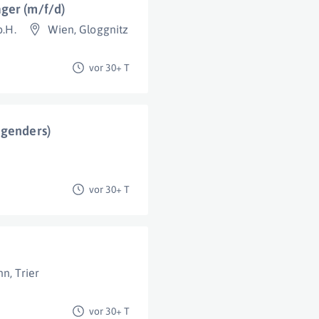
ger (m/f/d)
b.H.
Wien
,
Gloggnitz
vor 30+ T
 genders)
vor 30+ T
nn
,
Trier
vor 30+ T