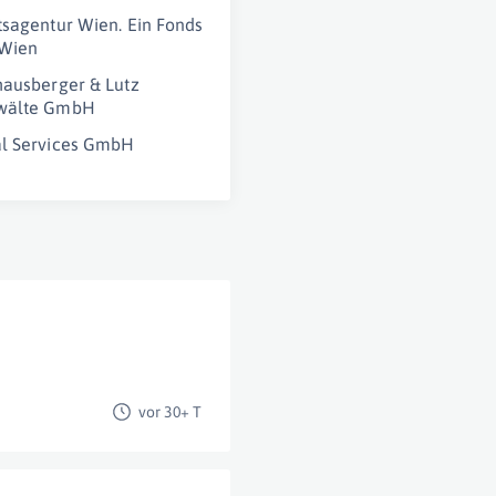
tsagentur Wien. Ein Fonds
 Wien
hausberger & Lutz
wälte GmbH
al Services GmbH
vor 30+ T