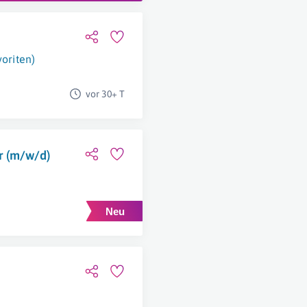
voriten)
vor 30+ T
 (m/w/d)