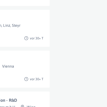
n
,
Linz
,
Steyr
vor 30+ T
Vienna
vor 30+ T
ion - R&D