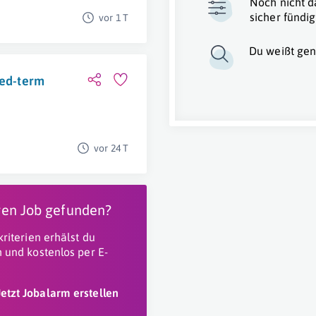
Noch nicht d
sicher fündig
vor 1 T
Du weißt gen
xed-term
vor 24 T
igen Job gefunden?
riterien erhälst du
 und kostenlos per E-
Jetzt Jobalarm erstellen