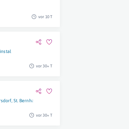
vor 10 T
nstal
vor 30+ T
rsdorf
,
St. Bernhard-Frauenhofen
,
Liezen
vor 30+ T