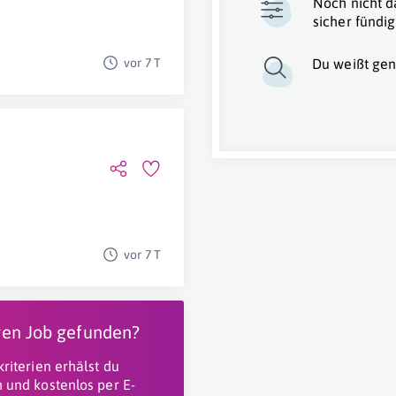
Noch nicht d
sicher fündig
vor 7 T
Du weißt gen
vor 7 T
igen Job gefunden?
riterien erhälst du
 und kostenlos per E-