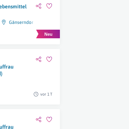
ebensmittel
Gänserndorf
uffrau
)
vor 1 T
uffrau