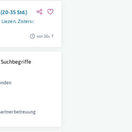
 (20-35 Std.)
,
Liezen
,
Zistersdorf
vor 30+ T
 Suchbegriffe
unden
partnerbetreuung