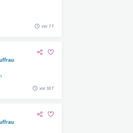
vor 7 T
uffrau
h
vor 10 T
uffrau