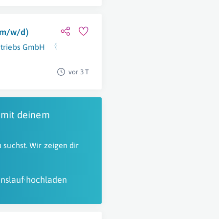
(m/w/d)
ertriebs GmbH
Mistelbach
vor 3 T
 mit deinem
 suchst. Wir zeigen dir
nslauf hochladen