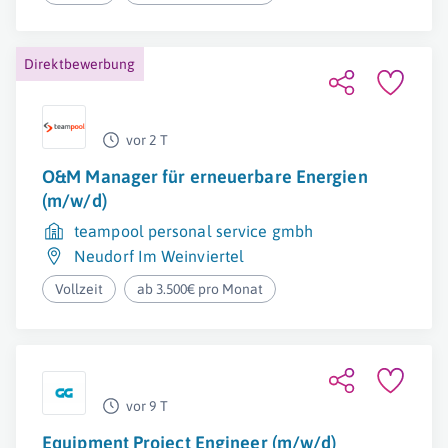
Direktbewerbung
vor 2 T
O&M Manager für erneuerbare Energien
(m/w/d)
teampool personal service gmbh
Neudorf Im Weinviertel
Vollzeit
ab 3.500€ pro Monat
vor 9 T
Equipment Project Engineer (m/w/d)