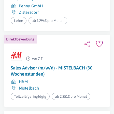
Penny GmbH
Zistersdorf
Lehre
ab 1.296€ pro Monat
Direktbewerbung
vor 7 T
Sales Advisor (m/w/d) - MISTELBACH (30
Wochenstunden)
H&M
Mistelbach
Teilzeit/geringfügig
ab 2.251€ pro Monat