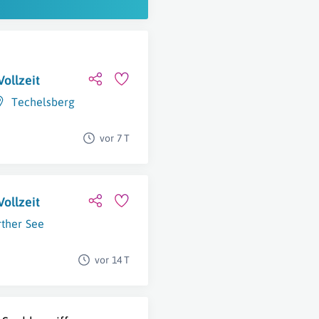
ollzeit
Techelsberg
vor 7 T
ollzeit
ther See
vor 14 T