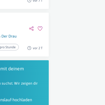
vor 7 T
n Der Drau
 pro Stunde
vor 2 T
 mit deinem
 suchst. Wir zeigen dir
nslauf hochladen