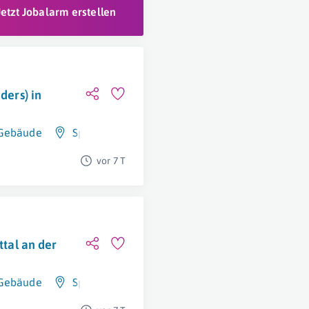
Jetzt Jobalarm erstellen
ders) in
 Gebäude
Spittal An Der Drau
vor 7 T
ttal an der
 Gebäude
Spittal An Der Drau