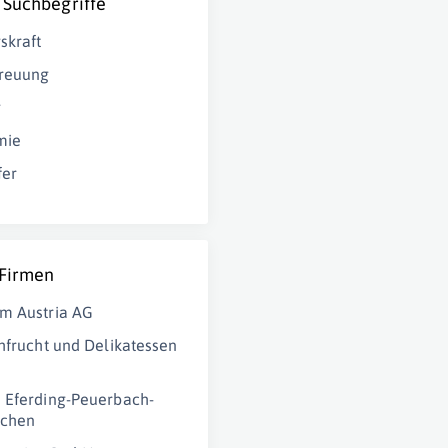
 Suchbegriffe
skraft
treuung
g
mie
fer
 Firmen
m Austria AG
chfrucht und Delikatessen
 Eferding-Peuerbach-
rchen