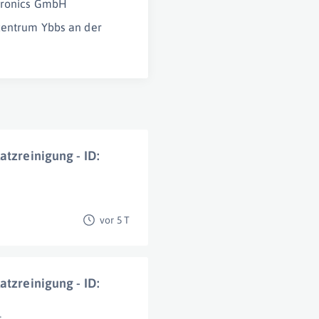
tronics GmbH
entrum Ybbs an der
atzreinigung - ID:
vor 5 T
atzreinigung - ID:
t