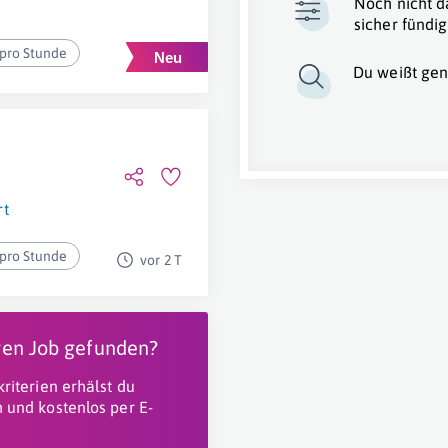
Noch nicht d
sicher fündig
 pro Stunde
Du weißt gen
rt
 pro Stunde
vor 2 T
igen Job gefunden?
riterien erhälst du
 und kostenlos per E-