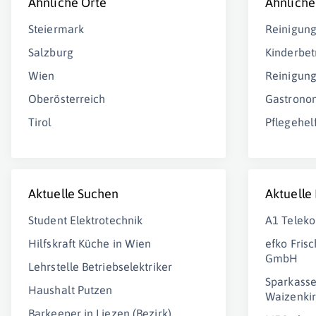
Ähnliche Orte
Ähnliche
Steiermark
Reinigung
Salzburg
Kinderbe
Wien
Reinigun
Oberösterreich
Gastrono
Tirol
Pflegehel
Aktuelle Suchen
Aktuelle
Student Elektrotechnik
A1 Teleko
Hilfskraft Küche in Wien
efko Fris
GmbH
Lehrstelle Betriebselektriker
Sparkasse
Haushalt Putzen
Waizenki
Barkeeper in Liezen (Bezirk)