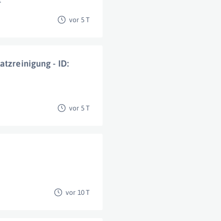
vor 5 T
atzreinigung - ID:
g
vor 5 T
vor 10 T