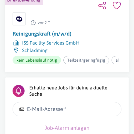
Direktbewerbung
vor 2 T
Reinigungskraft (m/w/d)
ISS Facility Services GmbH
Schladming
kein Lebenslauf nötig
Teilzeit/geringfügig
ab 12,73€
Erhalte neue Jobs für deine aktuelle
Suche
E-Mail-Adresse *
Job-Alarm anlegen