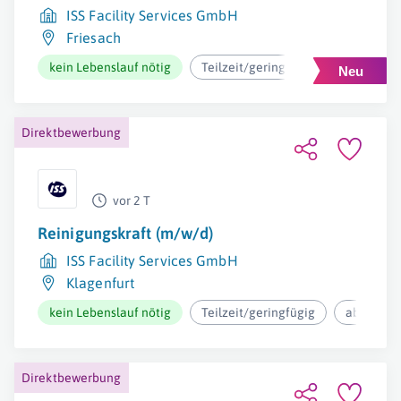
ISS Facility Services GmbH
Friesach
kein Lebenslauf nötig
Teilzeit/geringfügig
ab 12,37€
Direktbewerbung
vor 2 T
Reinigungskraft (m/w/d)
ISS Facility Services GmbH
Klagenfurt
kein Lebenslauf nötig
Teilzeit/geringfügig
ab 12,37€
Direktbewerbung