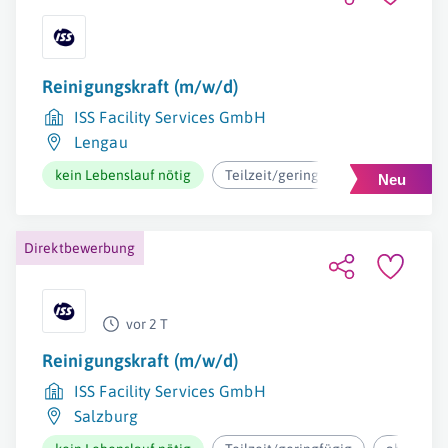
Reinigungskraft (m/w/d)
ISS Facility Services GmbH
Lengau
kein Lebenslauf nötig
Teilzeit/geringfügig
ab 12,37€
Direktbewerbung
vor 2 T
Reinigungskraft (m/w/d)
ISS Facility Services GmbH
Salzburg