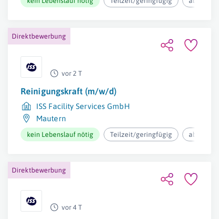
kein Lebenslauf nötig
Teilzeit/geringfügig
ab 12,37€
Direktbewerbung
vor 2 T
Reinigungskraft (m/w/d)
ISS Facility Services GmbH
Mautern
kein Lebenslauf nötig
Teilzeit/geringfügig
ab 12,37€
Direktbewerbung
vor 4 T