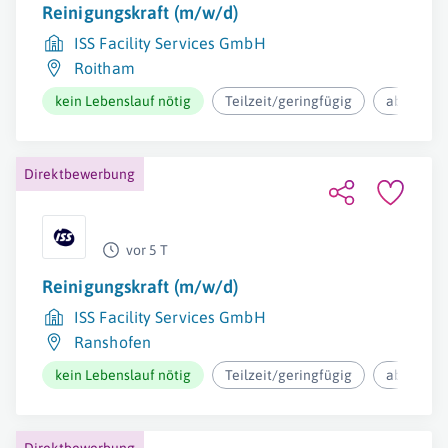
Reinigungskraft (m/w/d)
ISS Facility Services GmbH
Roitham
kein Lebenslauf nötig
Teilzeit/geringfügig
ab 12,37€
Direktbewerbung
vor 5 T
Reinigungskraft (m/w/d)
ISS Facility Services GmbH
Ranshofen
kein Lebenslauf nötig
Teilzeit/geringfügig
ab 12,37€