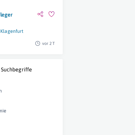
leger
Klagenfurt
vor 2 T
 Suchbegriffe
n
mie