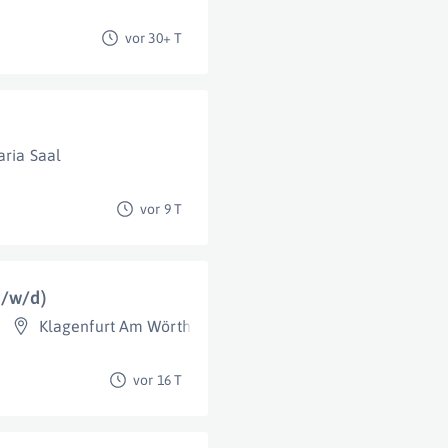
vor 30+ T
ria Saal
vor 9 T
m/w/d)
Klagenfurt Am Wörthersee
vor 16 T