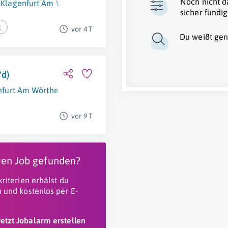
Noch nicht d
Klagenfurt Am Wörthersee
sicher fündig
t
vor 4 T
Du weißt gen
/d)
nfurt Am Wörthersee
vor 9 T
igen Job gefunden?
riterien erhälst du
 und kostenlos per E-
Jetzt Jobalarm erstellen