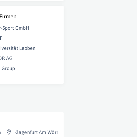
 Firmen
r-Sport GmbH
T
versität Leoben
R AG
 Group
n
Klagenfurt Am Wörthersee