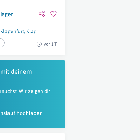
leger
Klagenfurt
,
Klagenfurt Am Wörthersee
t
vor 1 T
 mit deinem
 suchst. Wir zeigen dir
nslauf hochladen