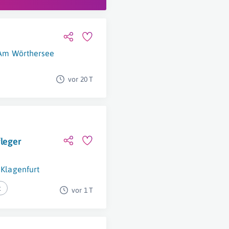
 Am Wörthersee
vor 20 T
leger
Klagenfurt
t
vor 1 T