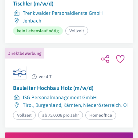
Tischler (m/w/d)
Trenkwalder Personaldienste GmbH
Jenbach
kein Lebenslauf nötig
Vollzeit
Direktbewerbung
vor 4 T
Bauleiter Hochbau Holz (m/w/d)
ISG Personalmanagement GmbH
Tirol
,
Burgenland
,
Kärnten
,
Niederösterreich
,
Oberös
Vollzeit
ab 75.000€ pro Jahr
Homeoffice