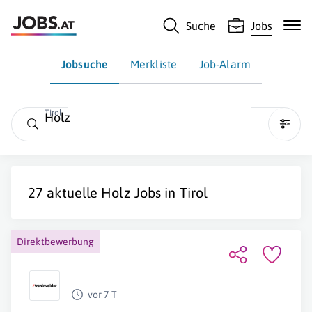
Suche
Jobs
Jobsuche
Merkliste
Job-Alarm
Tirol
Holz
27 aktuelle
Holz
Jobs in
Tirol
Direktbewerbung
vor 7 T