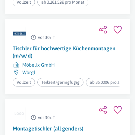
Vollzeit
ab 3.181,52€ pro Monat
vor 30+ T
Tischler für hochwertige Küchenmontagen
(m/w/d)
Möbelix GmbH
Wörgl
Vollzeit
Teilzeit/geringfügig
ab 35.000€ pro Jahr
vor 30+ T
Montagetischler (all genders)