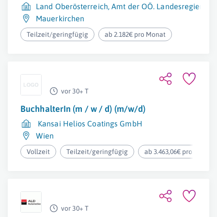
Land Oberösterreich, Amt der OÖ. Landesregierung
Mauerkirchen
Teilzeit/geringfügig
ab 2.182€ pro Monat
vor 30+ T
BuchhalterIn (m / w / d) (m/w/d)
Kansai Helios Coatings GmbH
Wien
Vollzeit
Teilzeit/geringfügig
ab 3.463,06€ pro Monat
vor 30+ T