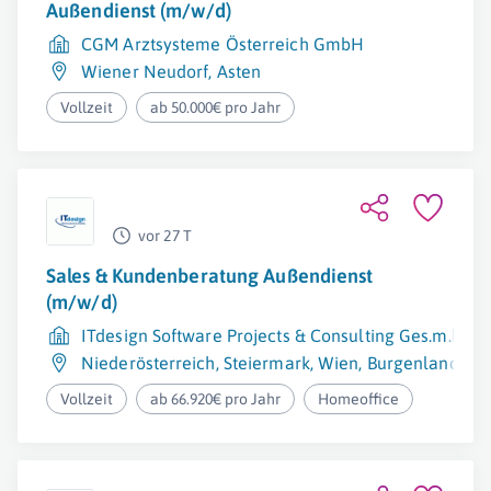
Außendienst (m/w/d)
CGM Arztsysteme Österreich GmbH
Wiener Neudorf
,
Asten
Vollzeit
ab 50.000€ pro Jahr
vor 27 T
Sales & Kundenberatung Außendienst
(m/w/d)
ITdesign Software Projects & Consulting Ges.m.b.H.
Niederösterreich
,
Steiermark
,
Wien
,
Burgenland
,
Ob
Vollzeit
ab 66.920€ pro Jahr
Homeoffice