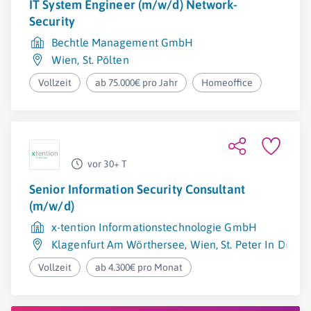
IT System Engineer (m/w/d) Network-
Security
Bechtle Management GmbH
Wien
,
St. Pölten
Vollzeit
ab 75.000€ pro Jahr
Homeoffice
vor 30+ T
Senior Information Security Consultant
(m/w/d)
x-tention Informationstechnologie GmbH
Klagenfurt Am Wörthersee
,
Wien
,
St. Peter In Der A
Vollzeit
ab 4.300€ pro Monat