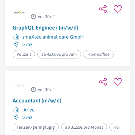
vor 30+ T
GraphQL Engineer (m/w/d)
smaXtec animal care GmbH
Graz
Vollzeit
ab 42.000€ pro Jahr
Homeoffice
vor 30+ T
Accountant (m/w/d)
Arivo
Graz
Teilzeit/geringfügig
ab 3.155€ pro Monat
Homeoffic