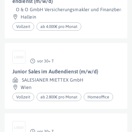
endienst (m/w/d)
O & O GmbH Versicherungsmakler und Finanzberatun
Hallein
Vollzeit
ab 4.000€ pro Monat
vor 30+ T
Junior Sales im Außendienst (m/w/d)
SALESIANER MIETTEX GmbH
Wien
Vollzeit
ab 2.800€ pro Monat
Homeoffice
vor 30+ T