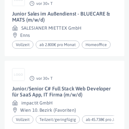
vor 30+ T
Junior Sales im Außendienst - BLUECARE &
MATS (m/w/d)
SALESIANER MIETTEX GmbH
Enns
Vollzeit
ab 2.800€ pro Monat
Homeoffice
vor 30+ T
Junior/Senior C# Full Stack Web Developer
für SaaS App, IT Firma (m/w/d)
impactit GmbH
Wien 10. Bezirk (Favoriten)
Vollzeit
Teilzeit/geringfügig
ab 45.738€ pro Jahr