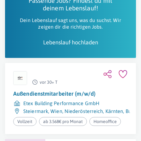
Passende Jobs? Findest du mit
deinem Lebenslauf!
Dein Lebenslauf sagt uns, was du suchst. Wir
zeigen dir die richtigen Jobs.
Lebenslauf hochladen
vor 30+ T
Außendienstmitarbeiter (m/w/d)
Etex Building Performance GmbH
Steiermark
,
Wien
,
Niederösterreich
,
Kärnten
,
Burge
Vollzeit
ab 3.568€ pro Monat
Homeoffice