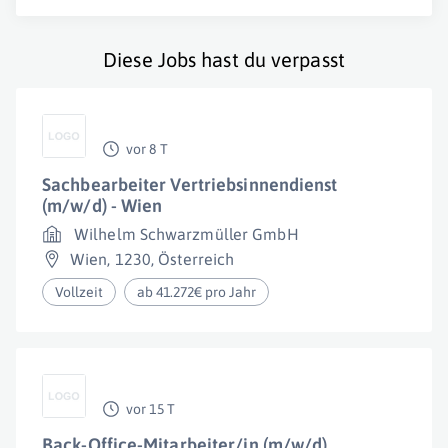
Diese Jobs hast du verpasst
vor 8 T
Sachbearbeiter Vertriebsinnendienst
(m/w/d) - Wien
Wilhelm Schwarzmüller GmbH
Wien
,
1230
,
Österreich
Vollzeit
ab 41.272€ pro Jahr
vor 15 T
Back-Office-Mitarbeiter/in (m/w/d)