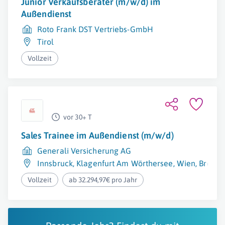
Junior Verkaufsberater (m/w/d) im
Außendienst
Roto Frank DST Vertriebs-GmbH
Tirol
Vollzeit
vor 30+ T
Sales Trainee im Außendienst (m/w/d)
Generali Versicherung AG
Innsbruck
,
Klagenfurt Am Wörthersee
,
Wien
,
Bregen
Vollzeit
ab 32.294,97€ pro Jahr