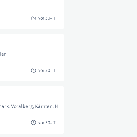
vor 30+ T
ien
vor 30+ T
mark
,
Voralberg
,
Kärnten
,
Niederösterreich
,
Burgenland
,
Tirol
,
vor 30+ T