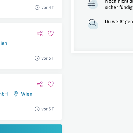
Noch nicht d
sicher fündig
vor 4 T
Du weißt gen
ien
vor 5 T
GmbH
Wien
vor 5 T