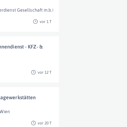
rdienst Gesellschaft m.b.H.
Wien
vor 1 T
nnendienst - KFZ- &
vor 12 T
tagewerkstätten
 Wien
vor 20 T