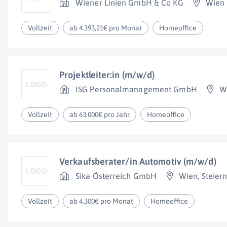
Wiener Linien GmbH & Co KG
Wien
Vollzeit
ab 4.393,21€ pro Monat
Homeoffice
Projektleiter:in (m/w/d)
ISG Personalmanagement GmbH
W
Vollzeit
ab 63.000€ pro Jahr
Homeoffice
Verkaufsberater/in Automotiv (m/w/d)
Sika Österreich GmbH
Wien
,
Steier
Vollzeit
ab 4.300€ pro Monat
Homeoffice