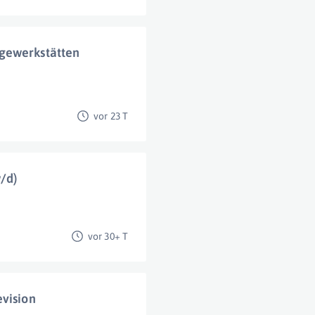
gewerkstätten
vor 23 T
/d)
vor 30+ T
evision