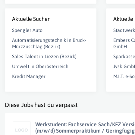
Aktuelle Suchen
Aktuelle
Spengler Auto
Stadtwer
Automatisierungstechnik in Bruck-
Embers Ca
Mürzzuschlag (Bezirk)
GmbH
Sales Talent in Liezen (Bezirk)
Sparkass
Umwelt in Oberösterreich
Jysk Gmb
Kredit Manager
M.I.T. e-
Diese Jobs hast du verpasst
Werkstudent: Fachservice Sach/KFZ Vers
(m/w/d) Sommerpraktikum / Geringfügig o