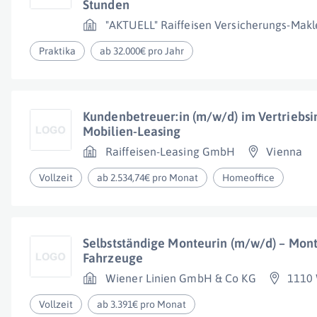
Stunden
"AKTUELL" Raiffeisen Versicherungs-Makle
Praktika
ab 32.000€ pro Jahr
Kundenbetreuer:in (m/w/d) im Vertriebsi
Mobilien-Leasing
Raiffeisen-Leasing GmbH
Vienna
Vollzeit
ab 2.534,74€ pro Monat
Homeoffice
Selbstständige Monteurin (m/w/d) – Mon
Fahrzeuge
Wiener Linien GmbH & Co KG
1110
Vollzeit
ab 3.391€ pro Monat