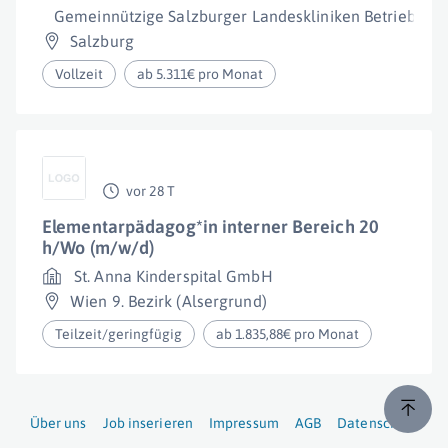
Gemeinnützige Salzburger Landeskliniken Betriebsge
Salzburg
Vollzeit
ab 5.311€ pro Monat
vor 28 T
Elementarpädagog*in interner Bereich 20
h/Wo (m/w/d)
St. Anna Kinderspital GmbH
Wien 9. Bezirk (Alsergrund)
Teilzeit/geringfügig
ab 1.835,88€ pro Monat
Über uns
Job inserieren
Impressum
AGB
Datenschutz