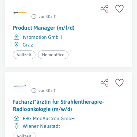
vor 30+ T
Product Manager (m/f/d)
tyromotion GmbH
Graz
Vollzeit
Homeoffice
vor 30+ T
Facharzt*ärztin für Strahlentherapie-
Radioonkologie (m/w/d)
EBG MedAustron GmbH
Wiener Neustadt
Vollzeit