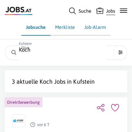
Suche
Jobs
Jobsuche
Merkliste
Job-Alarm
Kufstein
• 25km
Koch
3 aktuelle
Koch
Jobs in
Kufstein
Direktbewerbung
vor 6 T