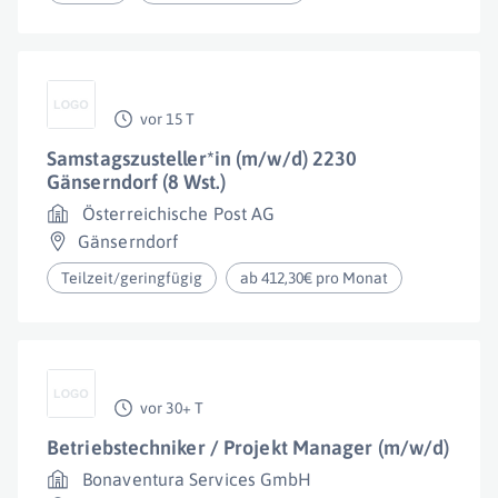
vor 15 T
Samstagszusteller*in (m/w/d) 2230
Gänserndorf (8 Wst.)
Österreichische Post AG
Gänserndorf
Teilzeit/geringfügig
ab 412,30€ pro Monat
vor 30+ T
Betriebstechniker / Projekt Manager (m/w/d)
Bonaventura Services GmbH