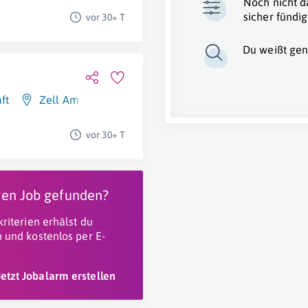
Noch nicht d
sicher fündig
vor 30+ T
Du weißt gen
ft
Zell Am See
,
Salzburg (Stadt)
,
Tamsweg
,
Linz
,
Gmunde
vor 30+ T
igen Job gefunden?
riterien erhälst du
 und kostenlos per E-
Jetzt Jobalarm erstellen