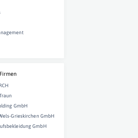
s
anagement
 Firmen
RCH
Traun
Holding GmbH
 Wels-Grieskirchen GmbH
ufsbekleidung GmbH