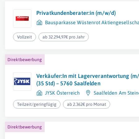
Privatkundenberater:in (m/w/d)
Bausparkasse Wüstenrot Aktiengesellscha
Vollzeit
ab 32.294,97€ pro Jahr
Direktbewerbung
Verkäufer:In mit Lagerverantwortung (m/
(35 Std) – 5760 Saalfelden
JYSK Österreich
Saalfelden Am Stei
Teilzeit/geringfügig
ab 2.362€ pro Monat
Direktbewerbung