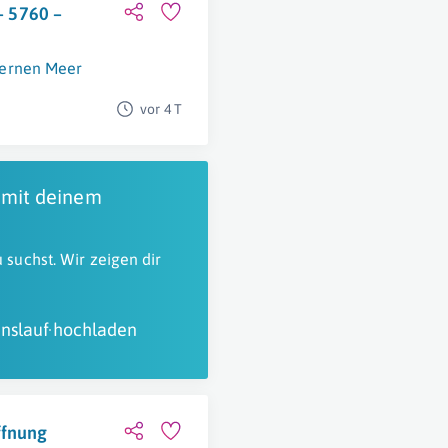
– 5760 –
nernen Meer
vor 4 T
 mit deinem
 suchst. Wir zeigen dir
nslauf hochladen
ffnung