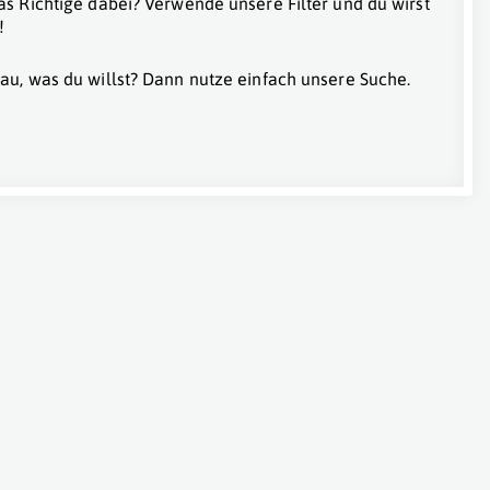
as Richtige dabei? Verwende unsere Filter und du wirst
!
au, was du willst? Dann nutze einfach unsere Suche.
n
,
Wels
,
Freistadt
,
Steyr
,
Wieselburg
,
St. Pölten
,
Krems
,
Wiener 