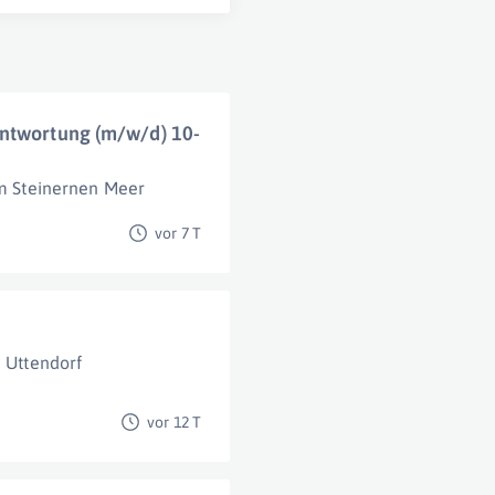
antwortung (m/w/d) 10-
m Steinernen Meer
vor 7 T
Uttendorf
vor 12 T