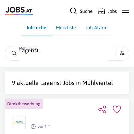
Suche
Jobs
Jobsuche
Merkliste
Job-Alarm
Mühlviertel
Lagerist
9 aktuelle
Lagerist
Jobs in
Mühlviertel
Direktbewerbung
vor 1 T