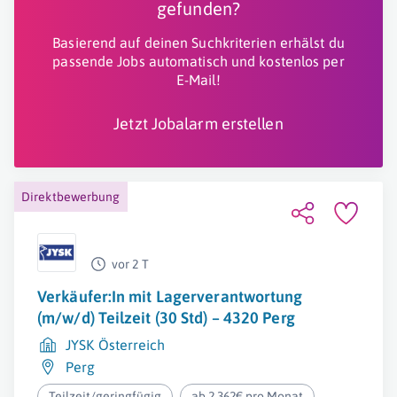
gefunden?
Basierend auf deinen Suchkriterien erhälst du
passende Jobs automatisch und kostenlos per
E-Mail!
Jetzt Jobalarm erstellen
Direktbewerbung
vor 2 T
Verkäufer:In mit Lagerverantwortung
(m/w/d) Teilzeit (30 Std) – 4320 Perg
JYSK Österreich
Perg
Teilzeit/geringfügig
ab 2.362€ pro Monat