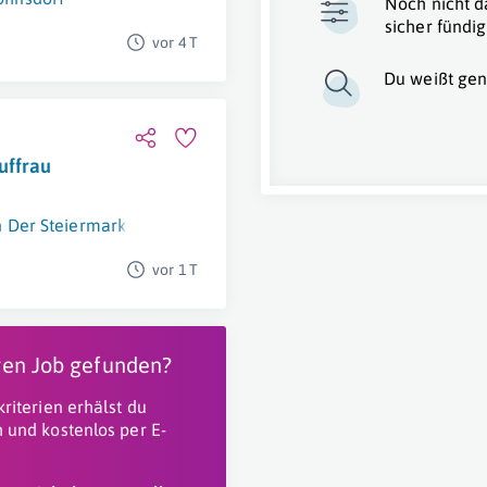
Noch nicht d
sicher fündig
vor 4 T
Du weißt gen
uffrau
 Der Steiermark
vor 1 T
igen Job gefunden?
riterien erhälst du
 und kostenlos per E-