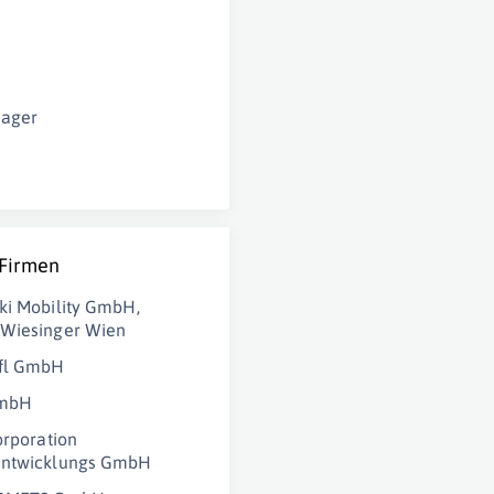
nager
 Firmen
ki Mobility GmbH,
 Wiesinger Wien
fl GmbH
mbH
orporation
entwicklungs GmbH