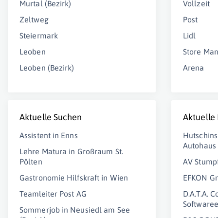
Murtal (Bezirk)
Vollzeit
Zeltweg
Post
Steiermark
Lidl
Leoben
Store Ma
Leoben (Bezirk)
Arena
Aktuelle Suchen
Aktuelle
Assistent in Enns
Hutschins
Autohaus
Lehre Matura in Großraum St.
Pölten
AV Stump
Gastronomie Hilfskraft in Wien
EFKON G
Teamleiter Post AG
D.A.T.A. C
Software
Sommerjob in Neusiedl am See