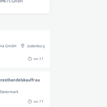
RMETS GmbH
tria GmbH
Judenburg
vor 3 T
inzelhandelskauffrau
 Steiermark
vor 7 T