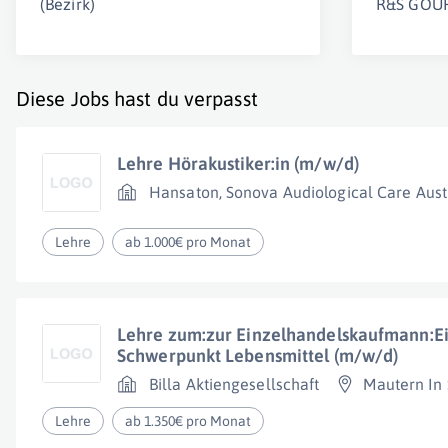
(Bezirk)
R&S GOU
Diese Jobs hast du verpasst
Lehre Hörakustiker:in (m/w/d)
Hansaton, Sonova Audiological Care Aus
Lehre
ab 1.000€ pro Monat
Lehre zum:zur Einzelhandelskaufmann:E
Schwerpunkt Lebensmittel (m/w/d)
Billa Aktiengesellschaft
Mautern In
Lehre
ab 1.350€ pro Monat