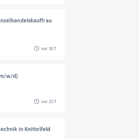
inzelhandelskauffrau
vor 10 T
 (m/w/d)
vor 21 T
chnik in Knittelfeld