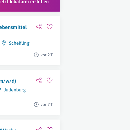
Jetzt Jobalarm erstellen
ebensmittel
Scheifling
vor 2 T
(m/w/d)
Judenburg
vor 7 T