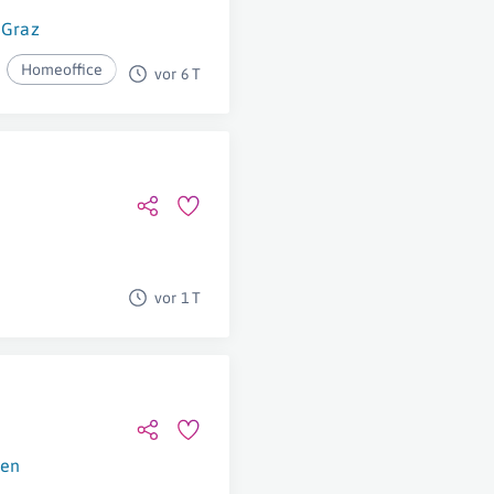
Graz
Homeoffice
vor 6 T
vor 1 T
en