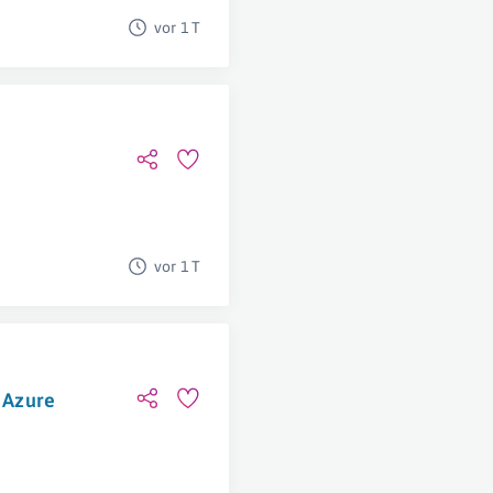
vor 1 T
vor 1 T
t Azure