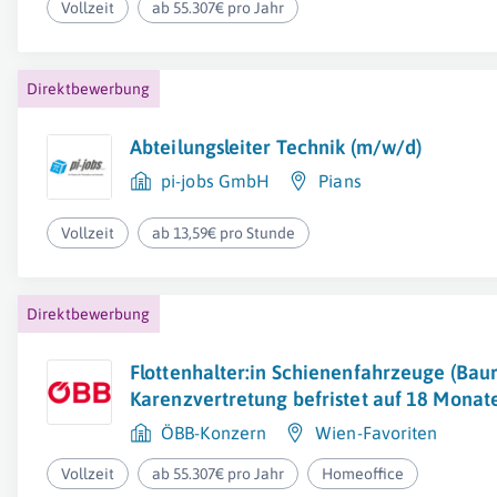
Vollzeit
ab 55.307€ pro Jahr
Direktbewerbung
Abteilungsleiter Technik (m/w/d)
pi-jobs GmbH
Pians
Vollzeit
ab 13,59€ pro Stunde
Direktbewerbung
Flottenhalter:in Schienenfahrzeuge (Baur
Karenzvertretung befristet auf 18 Monat
ÖBB-Konzern
Wien-Favoriten
Vollzeit
ab 55.307€ pro Jahr
Homeoffice