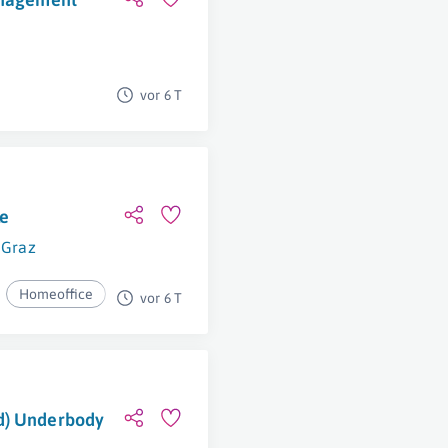
vor 6 T
le
Graz
Homeoffice
vor 6 T
d) Underbody