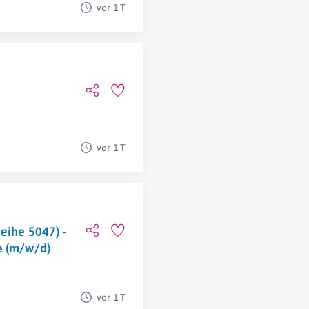
vor 1 T
vor 1 T
eihe 5047) -
e (m/w/d)
vor 1 T