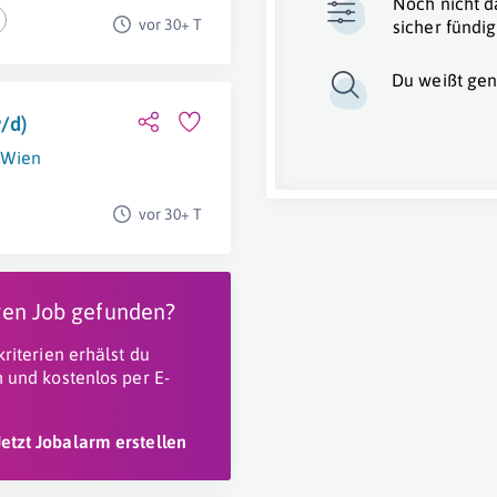
Noch nicht d
vor 30+ T
sicher fündig
Du weißt gen
/d)
Wien
vor 30+ T
igen Job gefunden?
riterien erhälst du
 und kostenlos per E-
Jetzt Jobalarm erstellen