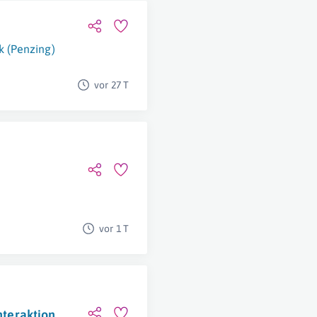
k (Penzing)
vor 27 T
vor 1 T
nteraktion