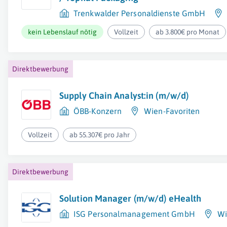
Trenkwalder Personaldienste GmbH
kein Lebenslauf nötig
Vollzeit
ab 3.800€ pro Monat
Direktbewerbung
Supply Chain Analyst:in (m/w/d)
ÖBB-Konzern
Wien-Favoriten
Vollzeit
ab 55.307€ pro Jahr
Direktbewerbung
Solution Manager (m/w/d) eHealth
ISG Personalmanagement GmbH
Wi