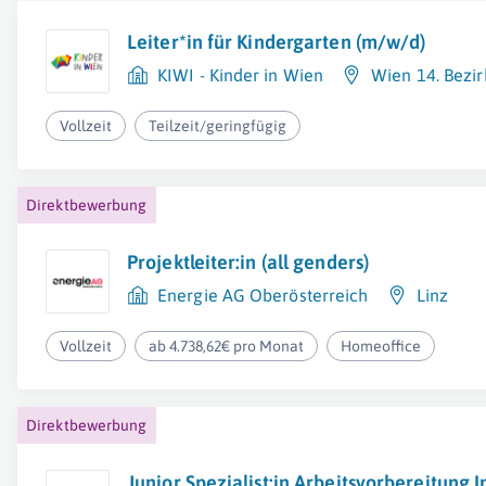
Leiter*in für Kindergarten (m/w/d)
KIWI - Kinder in Wien
Wien 14. Bezir
Vollzeit
Teilzeit/geringfügig
Direktbewerbung
Projektleiter:in (all genders)
Energie AG Oberösterreich
Linz
Vollzeit
ab 4.738,62€ pro Monat
Homeoffice
Direktbewerbung
Junior Spezialist:in Arbeitsvorbereitung I