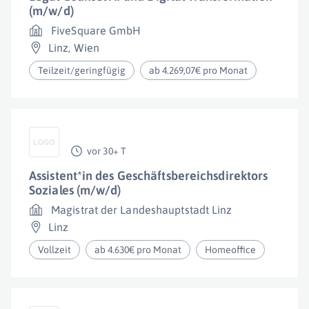
(m/w/d)
FiveSquare GmbH
Linz
,
Wien
Teilzeit/geringfügig
ab 4.269,07€ pro Monat
vor 30+ T
Assistent*in des Geschäftsbereichsdirektors
Soziales (m/w/d)
Magistrat der Landeshauptstadt Linz
Linz
Vollzeit
ab 4.630€ pro Monat
Homeoffice