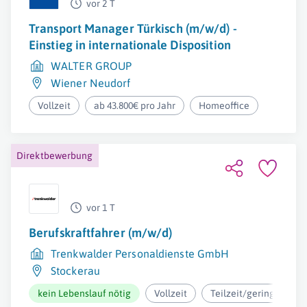
vor 2 T
Transport Manager Türkisch (m/w/d) -
Einstieg in internationale Disposition
WALTER GROUP
Wiener Neudorf
Vollzeit
ab 43.800€ pro Jahr
Homeoffice
Direktbewerbung
vor 1 T
Berufskraftfahrer (m/w/d)
Trenkwalder Personaldienste GmbH
Stockerau
kein Lebenslauf nötig
Vollzeit
Teilzeit/geringfügig