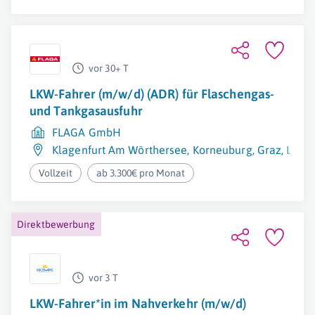
vor 30+ T
LKW-Fahrer (m/w/d) (ADR) für Flaschengas-
und Tankgasausfuhr
FLAGA GmbH
Klagenfurt Am Wörthersee
,
Korneuburg
,
Graz
,
Linz
,
Vollzeit
ab 3.300€ pro Monat
Direktbewerbung
vor 3 T
LKW-Fahrer*in im Nahverkehr (m/w/d)