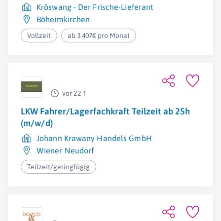
Kröswang - Der Frische-Lieferant
Böheimkirchen
Vollzeit
ab 3.407€ pro Monat
vor 22 T
LKW Fahrer/Lagerfachkraft Teilzeit ab 25h
(m/w/d)
Johann Krawany Handels GmbH
Wiener Neudorf
Teilzeit/geringfügig