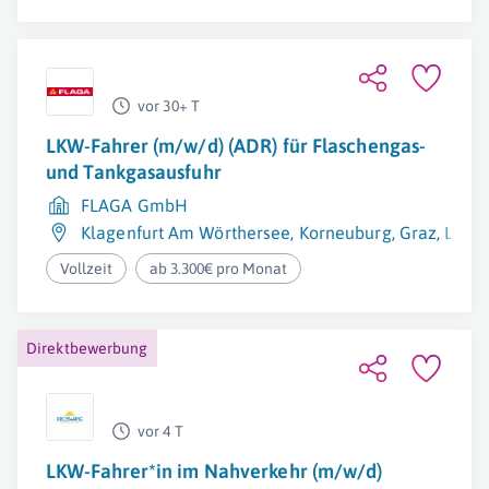
vor 30+ T
LKW-Fahrer (m/w/d) (ADR) für Flaschengas-
und Tankgasausfuhr
FLAGA GmbH
Klagenfurt Am Wörthersee
,
Korneuburg
,
Graz
,
Linz
,
Vollzeit
ab 3.300€ pro Monat
Direktbewerbung
vor 4 T
LKW-Fahrer*in im Nahverkehr (m/w/d)