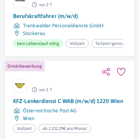
vor 2 T
Berufskraftfahrer (m/w/d)
Trenkwalder Personaldienste GmbH
Stockerau
kein Lebenslauf nötig
Vollzeit
Teilzeit/geringfügig
Direktbewerbung
vor 1 T
KFZ-Lenkerdienst C WAB (m/w/d) 1220 Wien
Österreichische Post AG
Wien
Vollzeit
ab 2.232,29€ pro Monat