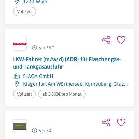
1220 Wien
Vollzeit
vor 29 T
LKW-Fahrer (m/w/d) (ADR) für Flaschengas-
und Tankgasausfuhr
FLAGA GmbH
Klagenfurt Am Wörthersee
,
Korneuburg
,
Graz
,
Linz
,
Vollzeit
ab 3.300€ pro Monat
vor 20 T