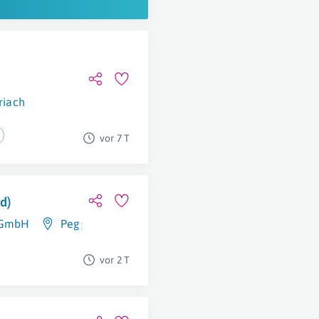
riach
vor 7 T
d)
t GmbH
Peggau
vor 2 T