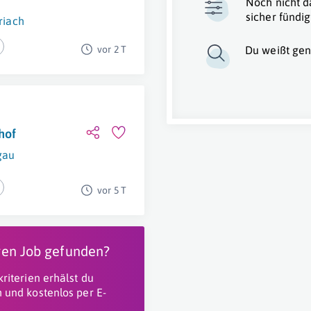
Noch nicht d
sicher fündig
riach
vor 2 T
Du weißt gen
hof
gau
vor 5 T
igen Job gefunden?
riterien erhälst du
 und kostenlos per E-