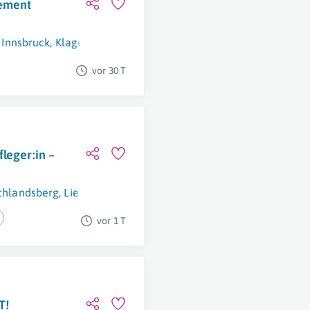
gement
,
Innsbruck
,
Klagenfurt
,
Linz
,
Raaba-Grambach
,
Salzburg (Stadt
vor 30 T
leger:in –
chlandsberg
,
Lieboch
vor 1 T
T!