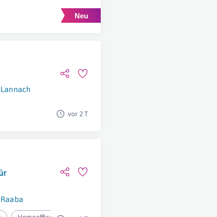
Lannach
vor 2 T
ür
Raaba