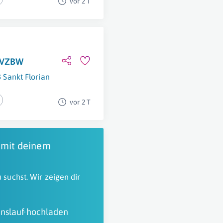
vor 2 T
f VZBW
 Sankt Florian
vor 2 T
 mit deinem
 suchst. Wir zeigen dir
nslauf hochladen