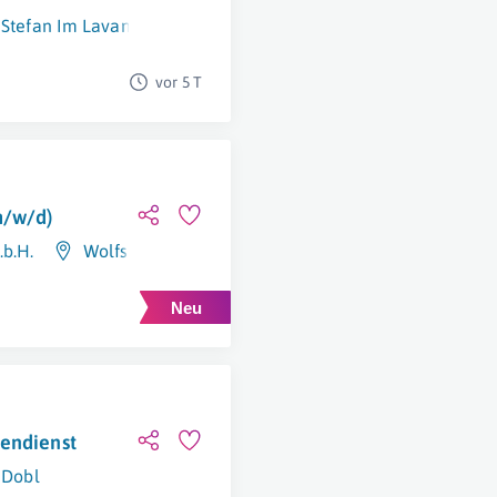
. Stefan Im Lavanttal
vor 5 T
m/w/d)
.b.H.
Wolfsberg
dendienst
Dobl