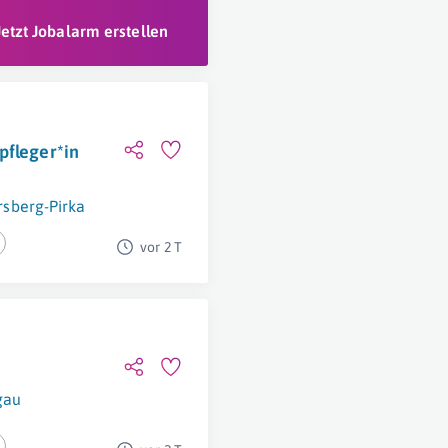
Jetzt Jobalarm erstellen
pfleger*in
rsberg-Pirka
vor 2 T
gau