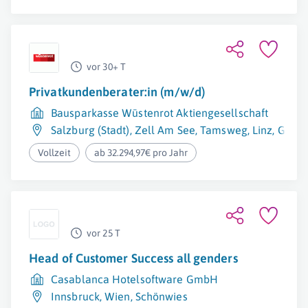
vor 30+ T
Privatkundenberater:in (m/w/d)
Bausparkasse Wüstenrot Aktiengesellschaft
Salzburg (Stadt)
,
Zell Am See
,
Tamsweg
,
Linz
,
Gmun
Vollzeit
ab 32.294,97€ pro Jahr
vor 25 T
Head of Customer Success all genders
Casablanca Hotelsoftware GmbH
Innsbruck
,
Wien
,
Schönwies