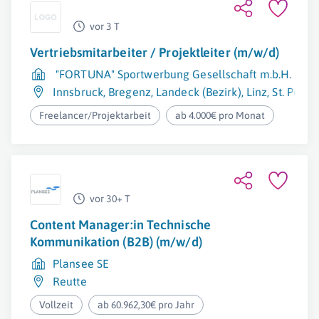
vor 3 T
Vertriebsmitarbeiter / Projektleiter (m/w/d)
"FORTUNA" Sportwerbung Gesellschaft m.b.H. & Co
Innsbruck
,
Bregenz
,
Landeck (Bezirk)
,
Linz
,
St. Pölte
Freelancer/Projektarbeit
ab 4.000€ pro Monat
vor 30+ T
Content Manager:in Technische
Kommunikation (B2B) (m/w/d)
Plansee SE
Reutte
Vollzeit
ab 60.962,30€ pro Jahr