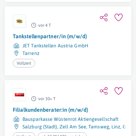
vor 4 T
Tankstellenpartner/in (m/w/d)
JET Tankstellen Austria GmbH
Tarrenz
Vollzeit
vor 30+ T
Filialkundenberater:in (m/w/d)
Bausparkasse Wüstenrot Aktiengesellschaft
Salzburg (Stadt)
,
Zell Am See
,
Tamsweg
,
Linz
,
Gmun