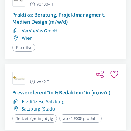
vor 30+ T
Praktika: Beratung, Projektmanagment,
Medien Design (m/w/d)
VerVieVas GmbH
Wien
Praktika
vor 2 T
Pressereferent*in & Redakteur*in (m/w/d)
Erzdiözese Salzburg
Salzburg (Stadt)
Teilzeit/geringfügig
ab 41.900€ pro Jahr