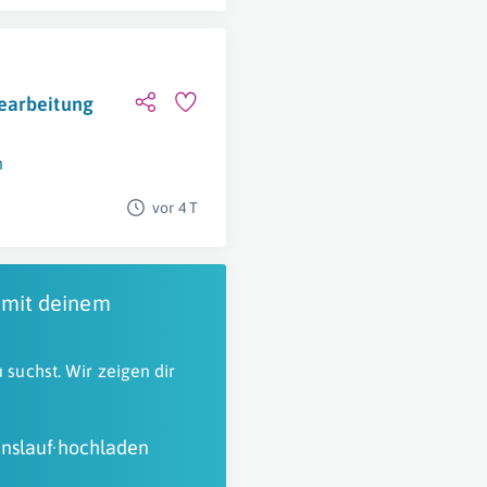
earbeitung
n
vor 4 T
 mit deinem
 suchst. Wir zeigen dir
nslauf hochladen