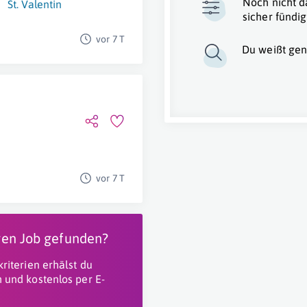
Noch nicht d
St. Valentin
sicher fündig
vor 7 T
Du weißt gen
vor 7 T
igen Job gefunden?
riterien erhälst du
 und kostenlos per E-