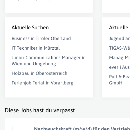
Aktuelle Suchen
Aktuelle
Business in Tiroler Oberland
Jugend am
IT Techniker in Mürztal
TIGAS-Wä
Junior Communications Manager in
Mapag Ma
Wien und Umgebung
everii Au
Holzbau in Oberösterreich
Pull & Be
Ferienjob Ferial in Vorarlberg
GmbH
Diese Jobs hast du verpasst
Nachwuchskraft (m/w/d) für den Vertrieb