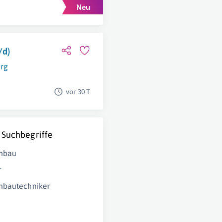
/d)
rg
vor 30 T
 Suchbegriffe
nbau
r
nbautechniker