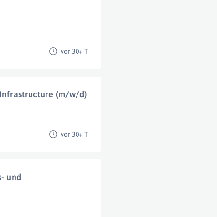
vor 30+ T
 Infrastructure (m/w/d)
vor 30+ T
s- und