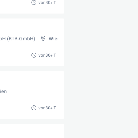
vor 30+ T
mbH (RTR-GmbH)
Wien 6. Bezirk (Mariahilf)
vor 30+ T
ien
vor 30+ T