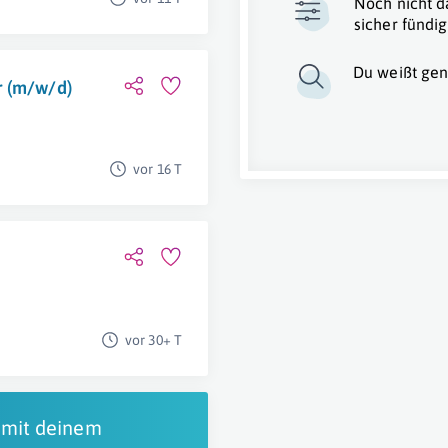
Noch nicht d
sicher fündig
Du weißt gen
r (m/w/d)
vor 16 T
vor 30+ T
 mit deinem