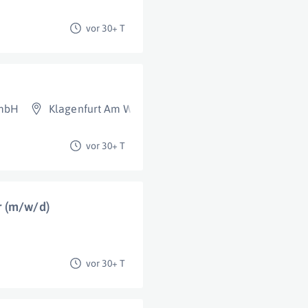
vor 30+ T
GmbH
Klagenfurt Am Wörthersee
vor 30+ T
r (m/w/d)
vor 30+ T