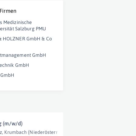
 Firmen
s Medizinische
versität Salzburg PMU
& HOLZNER GmbH & Co
ktmanagement GmbH
technik GmbH
h GmbH
ng (m/w/d)
z
,
Krumbach (Niederösterreich)