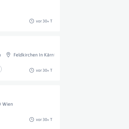
vor 30+ T
n
Feldkirchen In Kärnten
vor 30+ T
0 Wien
vor 30+ T