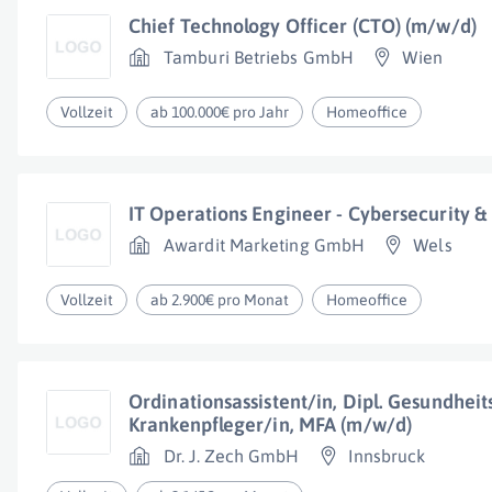
Chief Technology Officer (CTO) (m/w/d)
Tamburi Betriebs GmbH
Wien
Vollzeit
ab 100.000€ pro Jahr
Homeoffice
IT Operations Engineer - Cybersecurity &
Awardit Marketing GmbH
Wels
Vollzeit
ab 2.900€ pro Monat
Homeoffice
Ordinationsassistent/in, Dipl. Gesundheit
Krankenpfleger/in, MFA (m/w/d)
Dr. J. Zech GmbH
Innsbruck