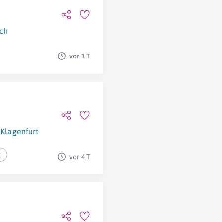
ch
vor 1 T
Klagenfurt
t
vor 4 T