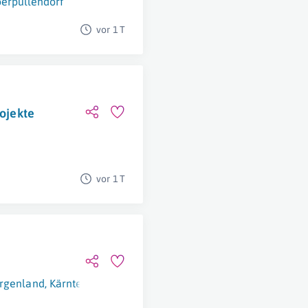
erpullendorf
vor 1 T
rojekte
vor 1 T
rgenland
,
Kärnten
,
Niederösterreich
,
Oberösterreich
,
Salzburg