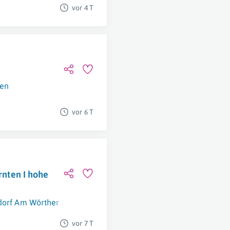
vor 4 T
en
vor 6 T
rnten I hohe
orf Am Wörthersee
vor 7 T