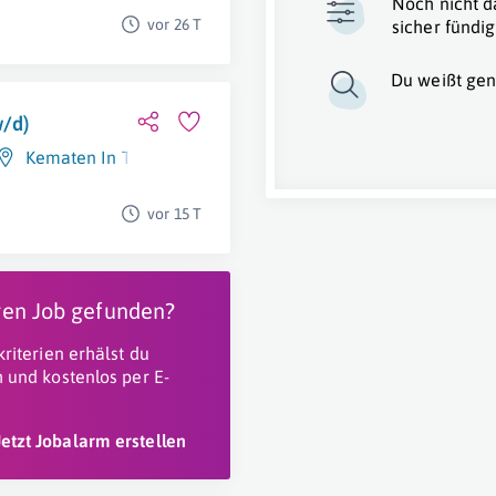
Noch nicht d
vor 26 T
sicher fündig
Du weißt gen
/d)
Kematen In Tirol
vor 15 T
igen Job gefunden?
riterien erhälst du
 und kostenlos per E-
Jetzt Jobalarm erstellen