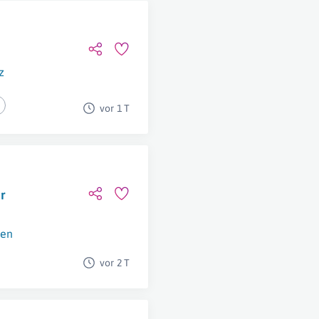
z
vor 1 T
r
en
vor 2 T