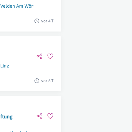
Velden Am Wörther See
vor 4 T
Linz
vor 6 T
üftung