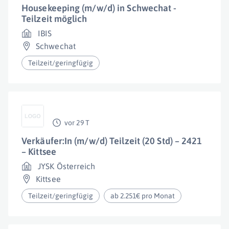
Housekeeping (m/w/d) in Schwechat -
Teilzeit möglich
IBIS
Schwechat
Teilzeit/geringfügig
vor 29 T
Verkäufer:In (m/w/d) Teilzeit (20 Std) – 2421
– Kittsee
JYSK Österreich
Kittsee
Teilzeit/geringfügig
ab 2.251€ pro Monat