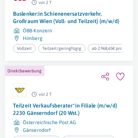
vor 2 T
Buslenker:in Schienenersatzverkehr,
Großraum Wien (Voll- und Teilzeit) (m/w/d)
ÖBB-Konzern
Himberg
Vollzeit
Teilzeit/geringfügig
ab 2.968,65€ pro Monat
Direktbewerbung
vor 2 T
Teilzeit Verkaufsberater*in Filiale (m/w/d)
2230 Gänserndorf (20 Wst.)
Österreichische Post AG
Gänserndorf