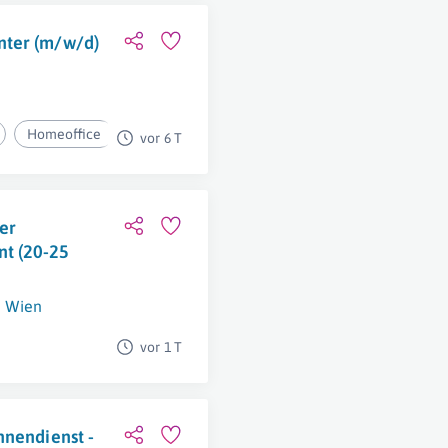
nter (m/w/d)
Homeoffice
vor 6 T
mer
t (20-25
Wien
vor 1 T
nnendienst -