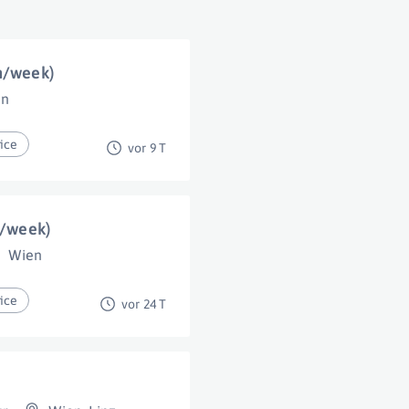
 h/week)
en
ice
vor 9 T
h/week)
Wien
ice
vor 24 T