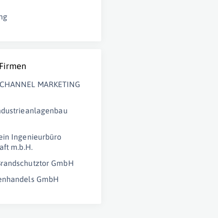
ng
 Firmen
CHANNEL MARKETING
ndustrieanlagenbau
in Ingenieurbüro
aft m.b.H.
randschutztor GmbH
enhandels GmbH