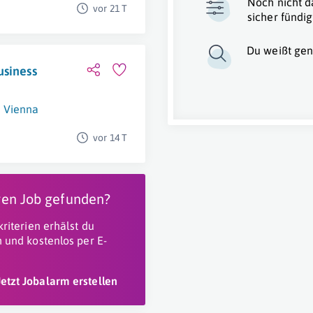
Noch nicht d
vor 21 T
sicher fündig
Du weißt gen
usiness
Vienna
vor 14 T
igen Job gefunden?
riterien erhälst du
 und kostenlos per E-
Jetzt Jobalarm erstellen