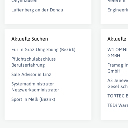
Oeynhausen
Referent
Luftenberg an der Donau
Engineeri
Aktuelle Suchen
Aktuelle
Eur in Graz-Umgebung (Bezirk)
W1 OMNI
GMBH
Pflichtschulabschluss
Berufserfahrung
Framag I
GmbH
Sale Advisor in Linz
A3 Jenewe
Systemadministrator
Gesellsch
Netzwerkadministrator
TORTEC B
Sport in Melk (Bezirk)
TEDi War