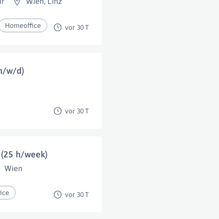
ur
Wien
,
Linz
Homeoffice
vor 30 T
m/w/d)
vor 30 T
 (25 h/week)
Wien
ice
vor 30 T