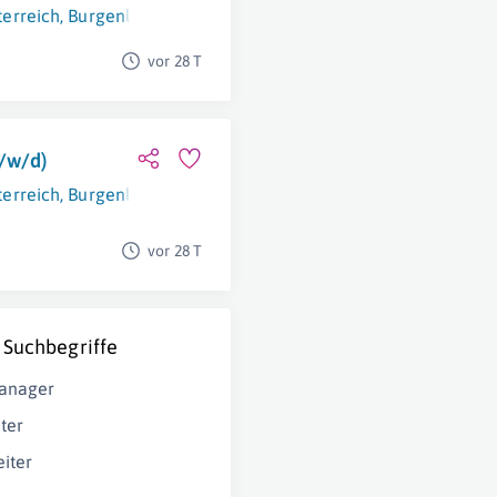
terreich
,
Burgenland
,
Steiermark
,
Kärnten
vor 28 T
/w/d)
terreich
,
Burgenland
vor 28 T
 Suchbegriffe
Manager
ter
eiter