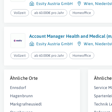
Essity Austria GmbH
Wien
,
Niederös
Vollzeit
ab 60.000€ pro Jahr
Homeoffice
Account Manager Health and Medical (m
Essity Austria GmbH
Wien
,
Niederös
Vollzeit
ab 60.000€ pro Jahr
Homeoffice
Ähnliche Orte
Ähnliche
Ennsdorf
Service 
Hagenbrunn
Spartenlei
Markgrafneusiedl
Technik L