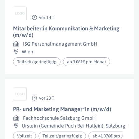
vor 14 T
Mitarbeiter:in Kommunikation & Marketing
(m/w/d)
ISG Personalmanagement GmbH
Wien
Teilzeit/geringfügig
ab 3.061€ pro Monat
vor 23 T
PR- und Marketing Manager*in (m/w/d)
Fachhochschule Salzburg GmbH
Urstein (Gemeinde Puch Bei Hallein)
,
Salzburg
,
Salz
Vollzeit
Teilzeit/geringfügig
ab 41.076€ pro Jahr