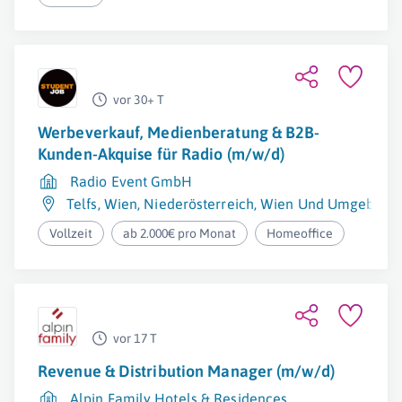
vor 30+ T
Werbeverkauf, Medienberatung & B2B-
Kunden-Akquise für Radio (m/w/d)
Radio Event GmbH
Telfs
,
Wien
,
Niederösterreich
,
Wien Und Umgebung
Vollzeit
ab 2.000€ pro Monat
Homeoffice
vor 17 T
Revenue & Distribution Manager (m/w/d)
Alpin Family Hotels & Residences