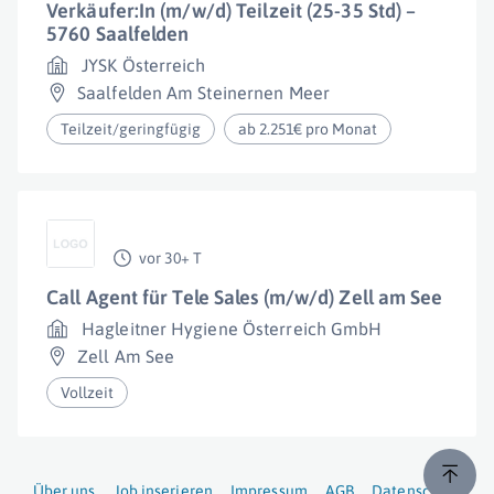
Verkäufer:In (m/w/d) Teilzeit (25-35 Std) –
5760 Saalfelden
JYSK Österreich
Saalfelden Am Steinernen Meer
Teilzeit/geringfügig
ab 2.251€ pro Monat
vor 30+ T
Call Agent für Tele Sales (m/w/d) Zell am See
Hagleitner Hygiene Österreich GmbH
Zell Am See
Vollzeit
Über uns
Job inserieren
Impressum
AGB
Datenschutz