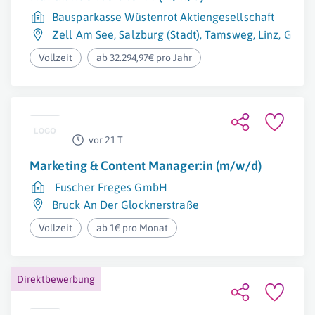
Bausparkasse Wüstenrot Aktiengesellschaft
Zell Am See
,
Salzburg (Stadt)
,
Tamsweg
,
Linz
,
Gmun
Vollzeit
ab 32.294,97€ pro Jahr
vor 21 T
Marketing & Content Manager:in (m/w/d)
Fuscher Freges GmbH
Bruck An Der Glocknerstraße
Vollzeit
ab 1€ pro Monat
Direktbewerbung