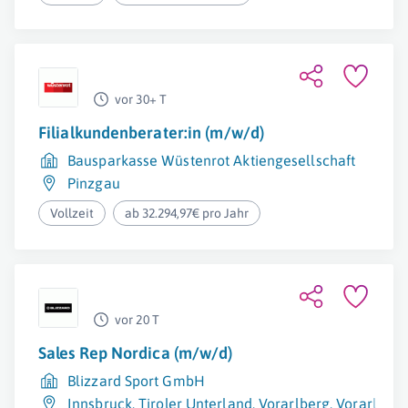
vor 30+ T
Filialkundenberater:in (m/w/d)
Bausparkasse Wüstenrot Aktiengesellschaft
Pinzgau
Vollzeit
ab 32.294,97€ pro Jahr
vor 20 T
Sales Rep Nordica (m/w/d)
Blizzard Sport GmbH
Innsbruck
,
Tiroler Unterland
,
Vorarlberg
,
Vorarlberg