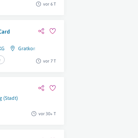
vor 6 T
aCard
KG
Gratkorn
e
vor 7 T
g (Stadt)
vor 30+ T