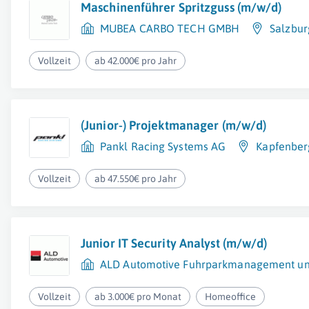
Maschinenführer Spritzguss (m/w/d)
MUBEA CARBO TECH GMBH
Salzbur
Vollzeit
ab 42.000€ pro Jahr
(Junior-) Projektmanager (m/w/d)
Pankl Racing Systems AG
Kapfenber
Vollzeit
ab 47.550€ pro Jahr
Junior IT Security Analyst (m/w/d)
ALD Automotive Fuhrparkmanagement u
Vollzeit
ab 3.000€ pro Monat
Homeoffice