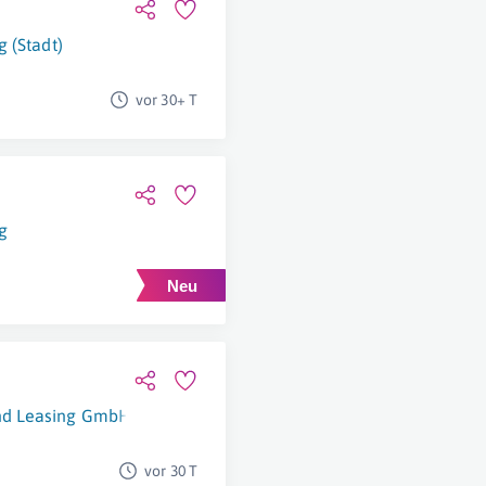
g (Stadt)
vor 30+ T
g
nd Leasing GmbH
Wien
vor 30 T