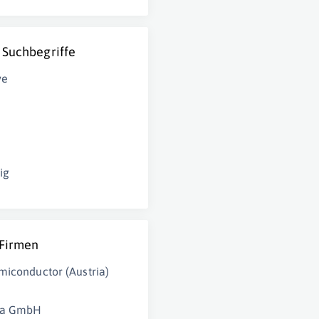
 Suchbegriffe
ve
m
ig
 Firmen
miconductor (Austria)
ria GmbH