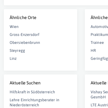
Ähnliche Orte
Ähnliche
Wien
Automoti
Gross-Enzersdorf
Praktiku
Obersiebenbrunn
Trainee
Steyregg
HR
Linz
Geringfüg
Aktuelle Suchen
Aktuelle
Hilfskraft in Südösterreich
Vishay Se
GesmbH
Lehre Einrichtungsberater in
Niederösterreich
LTE Aust