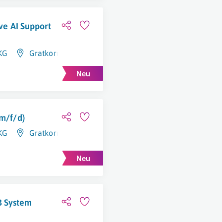
ive AI Support
KG
Gratkorn
(m/f/d)
KG
Gratkorn
B System