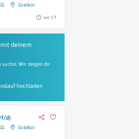
KG
Gratkorn
vor 5 T
 mit deinem
 suchst. Wir zeigen dir
nslauf hochladen
/f/d)
KG
Gratkorn