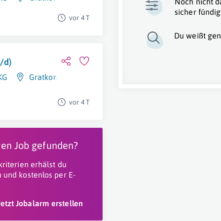
Noch nicht d
sicher fündig
vor 4 T
Du weißt gen
/d)
KG
Gratkorn
vor 4 T
igen Job gefunden?
riterien erhälst du
 und kostenlos per E-
Jetzt Jobalarm erstellen