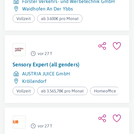
Forster Verkehrs- und Werbetechnik GmbH
Waidhofen An Der Ybbs
Vollzeit
ab 3.600€ pro Monat
vor 27 T
Sensory Expert (all genders)
AUSTRIA JUICE GmbH
Kröllendorf
Vollzeit
ab 3.565,78€ pro Monat
Homeoffice
vor 27 T