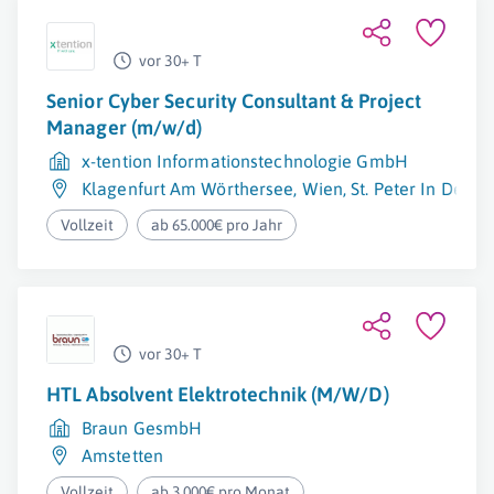
vor 30+ T
Senior Cyber Security Consultant & Project
Manager (m/w/d)
x-tention Informationstechnologie GmbH
Klagenfurt Am Wörthersee
,
Wien
,
St. Peter In Der A
Vollzeit
ab 65.000€ pro Jahr
vor 30+ T
HTL Absolvent Elektrotechnik (M/W/D)
Braun GesmbH
Amstetten
Vollzeit
ab 3.000€ pro Monat